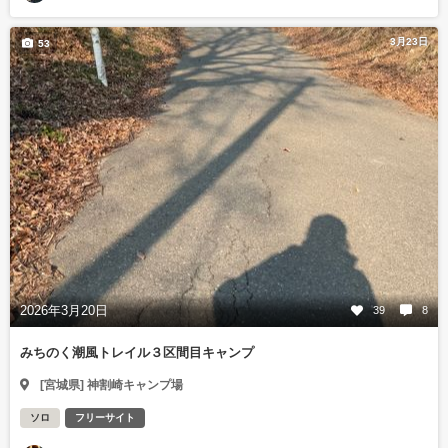
3月23日
53
2026年3月20日
39
8
みちのく潮風トレイル３区間目キャンプ
[宮城県] 神割崎キャンプ場
ソロ
フリーサイト