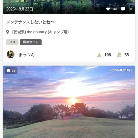
2025年8月23日
44
10
メンテナンスしないとね〜
[茨城県] the country (キャンプ場)
ソロ
区画サイト
まっつん
108
55
2025年8月16日
93