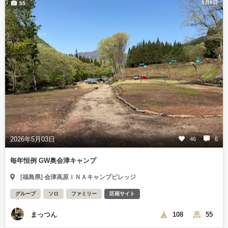
5月8日
55
2026年5月03日
46
6
毎年恒例 GW奥会津キャンプ
[福島県] 会津高原ＩＮＡキャンプビレッジ
グループ
ソロ
ファミリー
区画サイト
まっつん
108
55