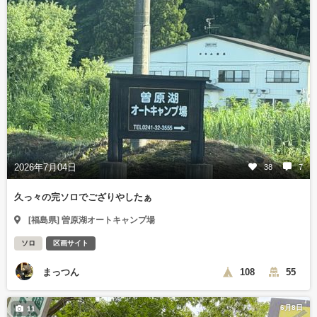
2026年7月04日
38
7
久っ々の完ソロでござりやしたぁ
[福島県] 曽原湖オートキャンプ場
ソロ
区画サイト
まっつん
108
55
6月8日
11