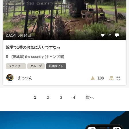
2025年6月14日
52
6
近場で1番のお気に入りですなっ
[茨城県] the country (キャンプ場)
ファミリー
グループ
区画サイト
まっつん
108
55
1
2
3
4
次へ