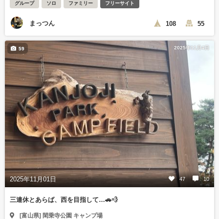
グループ
ソロ
ファミリー
フリーサイト
まっつん
108
55
2025年11月4日
59
2025年11月01日
47
10
三連休とあらば、西を目指して…🚗💨
[富山県] 閑乗寺公園 キャンプ場