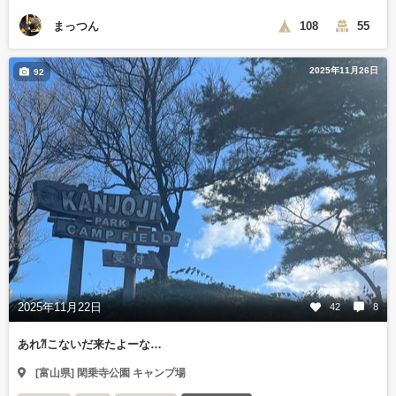
まっつん
108
55
2025年11月26日
92
2025年11月22日
42
8
あれ⁈こないだ来たよーな…
[富山県] 閑乗寺公園 キャンプ場