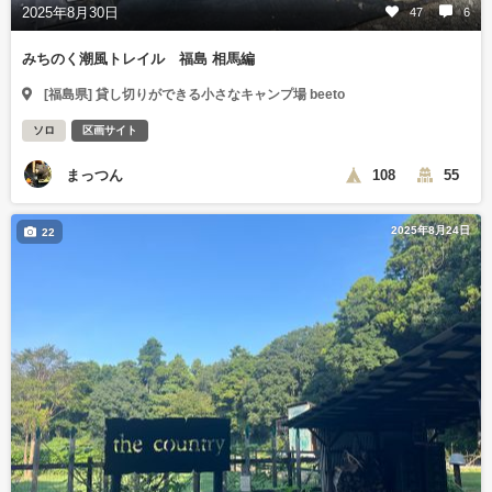
2025年8月30日
47
6
みちのく潮風トレイル 福島 相馬編
[福島県] 貸し切りができる小さなキャンプ場 beeto
ソロ
区画サイト
まっつん
108
55
2025年8月24日
22