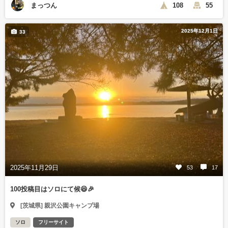
まっつん
108
55
2025年12月1日
33
2025年11月29日
53
17
100投稿目はソロにて候😆🎉
[茨城県] 親沢公園キャンプ場
ソロ
フリーサイト