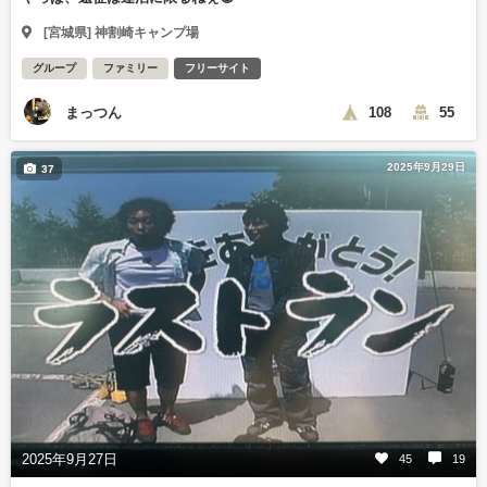
[宮城県] 神割崎キャンプ場
グループ
ファミリー
フリーサイト
まっつん
108
55
2025年9月29日
37
2025年9月27日
45
19