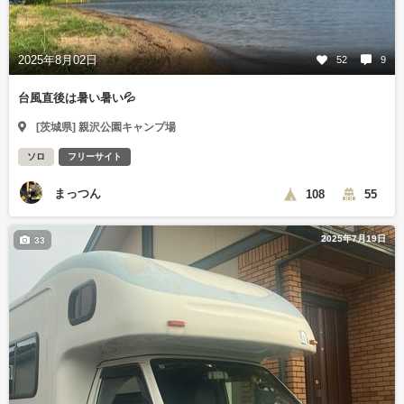
2025年8月02日
52
9
台風直後は暑い暑い💦
[茨城県] 親沢公園キャンプ場
ソロ
フリーサイト
まっつん
108
55
2025年7月19日
33