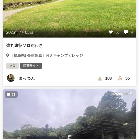
2025年7月05日
56
4
弾丸遠征ソロだわさ
[福島県] 会津高原ＩＮＡキャンプビレッジ
ソロ
区画サイト
まっつん
108
55
2025年6月15日
23