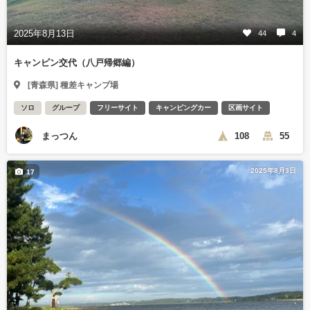
2025年8月13日
44
4
キャンピン交代（八戸帰郷編）
[青森県] 種差キャンプ場
ソロ
グループ
フリーサイト
キャンピングカー
区画サイト
まっつん
108
55
2025年8月3日
17