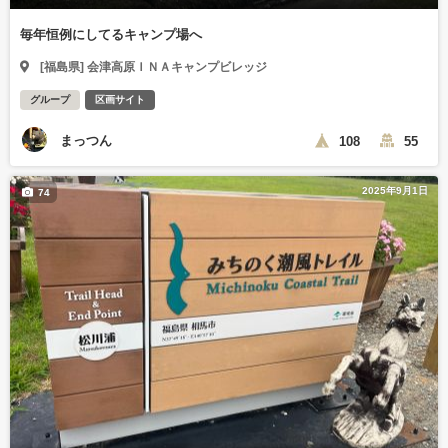
毎年恒例にしてるキャンプ場へ
[福島県] 会津高原ＩＮＡキャンプビレッジ
グループ
区画サイト
まっつん
108
55
2025年9月1日
74