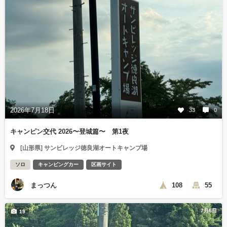
2026年7月18日
33
0
キャンピン交代 2026〜登城篇〜 第1夜
[山形県] サンビレッジ徳良湖オートキャンプ場
ソロ
キャンピングカー
区画サイト
まっつん
108
55
7月6日
19