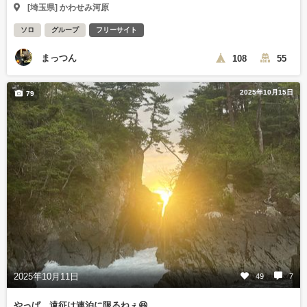
[埼玉県] かわせみ河原
ソロ
グループ
フリーサイト
まっつん
108
55
2025年10月15日
79
2025年10月11日
49
7
やっぱ、遠征は連泊に限るねぇ😆