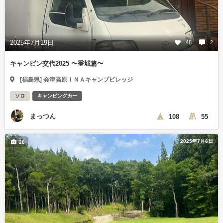
2025年7月19日
48
2
キャンピン交代2025 〜登城篇〜
[福島県] 会津高原ＩＮＡキャンプビレッジ
ソロ
キャンピングカー
まっつん
108
55
2025年7月6日
28