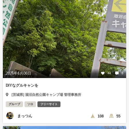
2026年6月06日
44
8
DIYなグルキャンを
[茨城県] 涸沼自然公園キャンプ場 管理事務所
グループ
ソロ
フリーサイト
まっつん
108
55