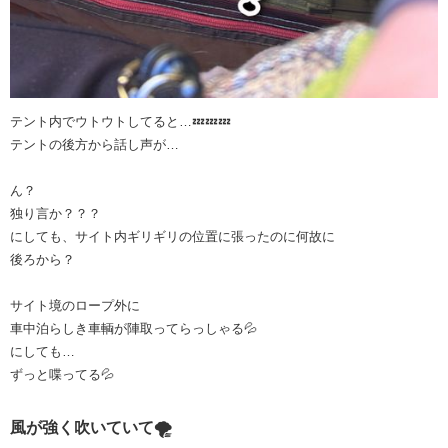
テント内でウトウトしてると…💤💤💤
テントの後方から話し声が…
ん？
独り言か？？？
にしても、サイト内ギリギリの位置に張ったのに何故に
後ろから？
サイト境のロープ外に
車中泊らしき車輌が陣取ってらっしゃる💦
にしても…
ずっと喋ってる💦
風が強く吹いていて🌪️