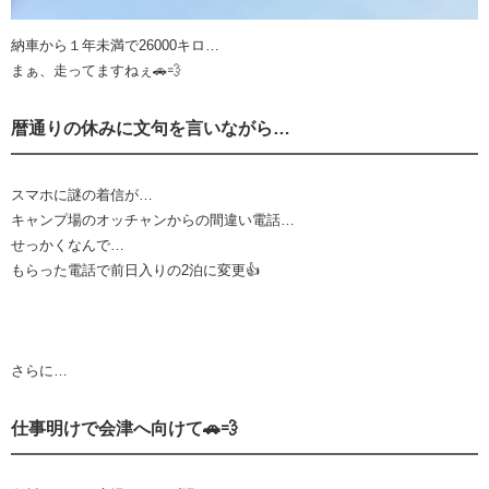
納車から１年未満で26000キロ…
まぁ、走ってますねぇ🚗💨
暦通りの休みに文句を言いながら…
スマホに謎の着信が…
キャンプ場のオッチャンからの間違い電話…
せっかくなんで…
もらった電話で前日入りの2泊に変更👍
さらに…
仕事明けで会津へ向けて🚗💨