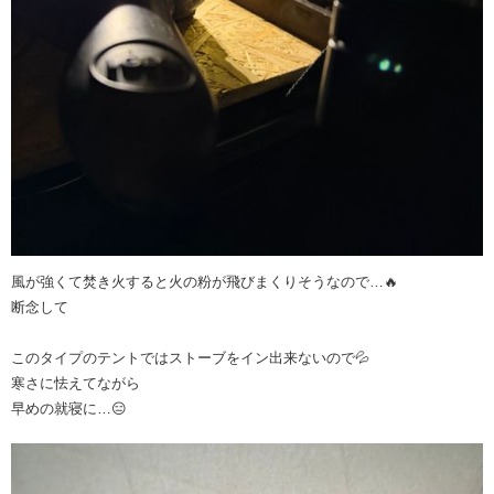
風が強くて焚き火すると火の粉が飛びまくりそうなので…🔥
断念して
このタイプのテントではストーブをイン出来ないので💦
寒さに怯えてながら
早めの就寝に…😑