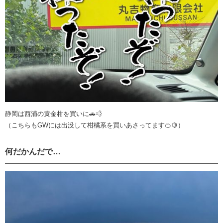
静岡は西浦の黄金柑を買いに🚗💨
（こちらもGWには出没して柑橘系を買いあさってます🍊🍋）
何だかんだで…