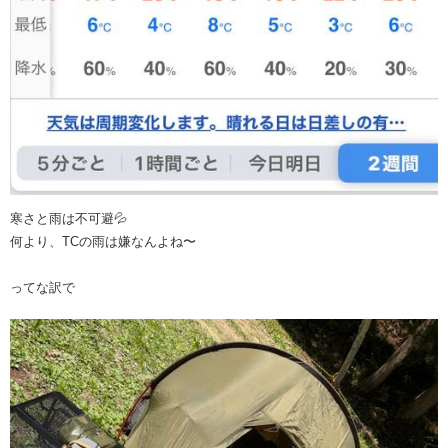
寒さと雨は不可避💦
何より、TCの雨は嫌なんよね〜
ってな訳で