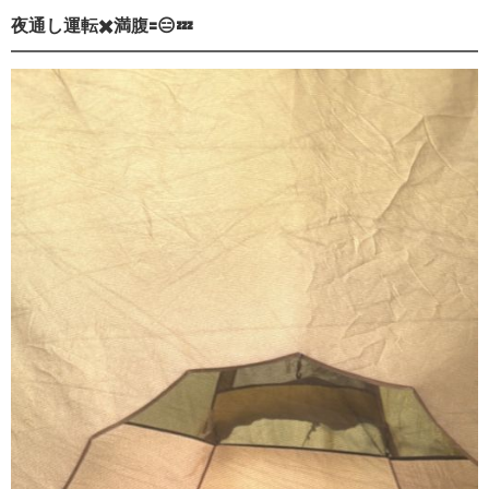
夜通し運転✖️満腹🟰😑💤