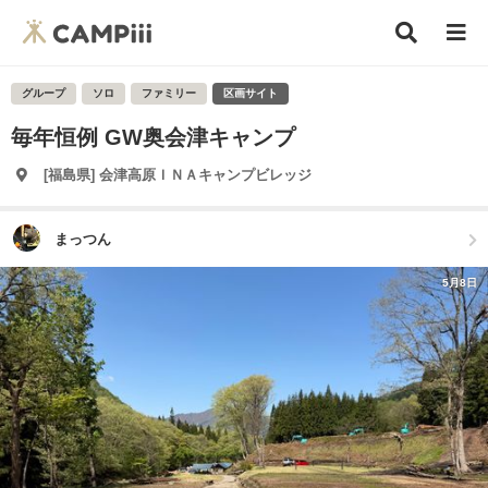
グループ
ソロ
ファミリー
区画サイト
毎年恒例 GW奥会津キャンプ
[福島県] 会津高原ＩＮＡキャンプビレッジ
まっつん
5月8日