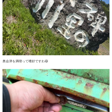
奥会津を満喫って嗜好ですわ😆