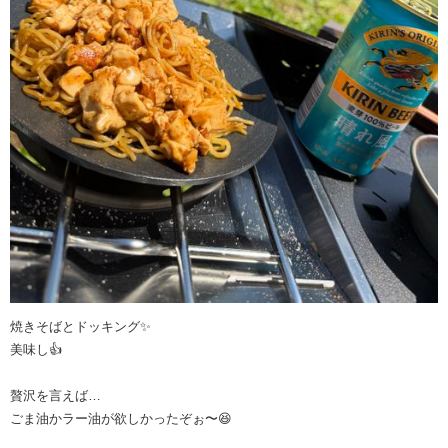
焼きそばとドッキング✨
美味し👍
贅沢を言えば…
ごま油かラー油が欲しかったぞぉ〜😆