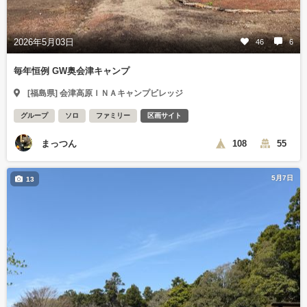
2026年5月03日
46
6
毎年恒例 GW奥会津キャンプ
[福島県] 会津高原ＩＮＡキャンプビレッジ
グループ
ソロ
ファミリー
区画サイト
まっつん
108
55
5月7日
13