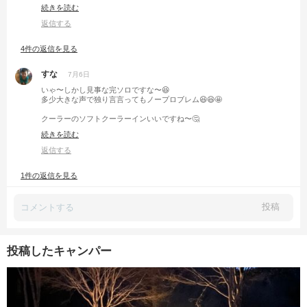
そして山塩ラーメン🍜🤤
続きを読む
めちゃくちゃ美味しそう〜‼️
山塩ソフトクリームも美味しかったし、これは絶対食べてみたいです😋🍦
返信する
さらにお店は山岳道路の「西吾妻スカイバレー」に近いんですね🚗³₃✨
4件の返信を見る
この道路もいつか走ってみたい憧れの道なので、チャンスがあったらぜひ
行ってみたいです🤩🎶
すな
7月6日
いゃ〜しかし見事な完ソロですな〜😆
多少大きな声で独り言言ってもノープロブレム😆😆🤩
クーラーのソフトクーラーインいいですね〜🤔
自分無造作になんでも放り込むんで、よくお肉パックのサランラップが破
続きを読む
れて
大変な事になります😭
返信する
1件の返信を見る
投稿
投稿したキャンパー