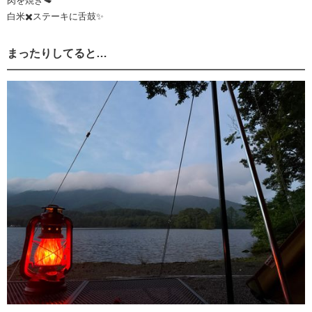
肉を焼き🥩
白米✖️ステーキに舌鼓✨
まったりしてると…