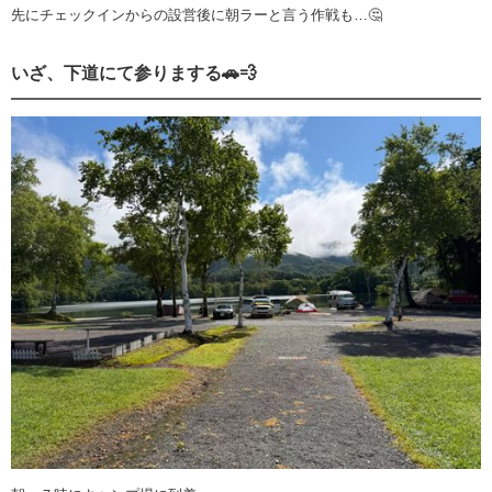
先にチェックインからの設営後に朝ラーと言う作戦も…🤔
いざ、下道にて参りまする🚗💨