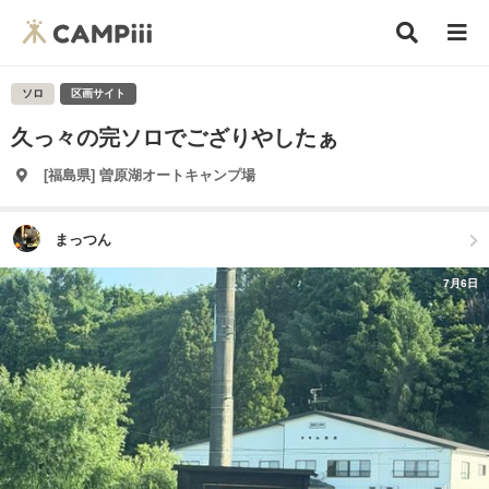
ソロ
区画サイト
久っ々の完ソロでござりやしたぁ
[福島県] 曽原湖オートキャンプ場
まっつん
7月6日