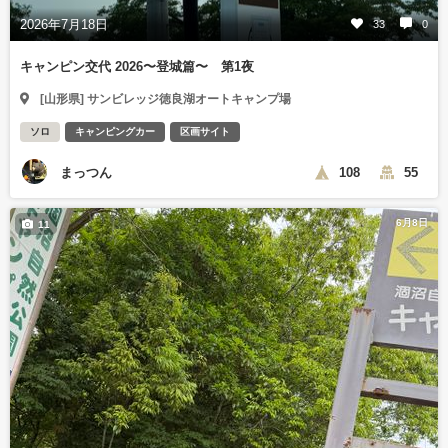
2026年7月18日
33
0
キャンピン交代 2026〜登城篇〜 第1夜
[山形県] サンビレッジ徳良湖オートキャンプ場
ソロ
キャンピングカー
区画サイト
まっつん
108
55
6月8日
11