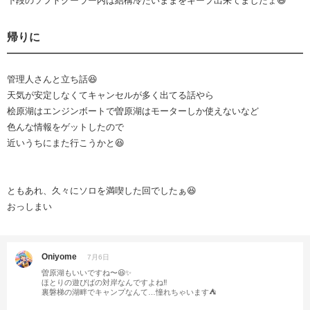
下段のソフトクーラー内は結構冷たいままをキープ出来てましたょ😆
帰りに
管理人さんと立ち話😆
天気が安定しなくてキャンセルが多く出てる話やら
桧原湖はエンジンボートで曽原湖はモーターしか使えないなど
色んな情報をゲットしたので
近いうちにまた行こうかと😆
ともあれ、久々にソロを満喫した回でしたぁ😆
おっしまい
Oniyome
7月6日
曽原湖もいいですね〜😆✨
ほとりの遊びばの対岸なんですよね‼️
裏磐梯の湖畔でキャンプなんて…憧れちゃいます⛺️