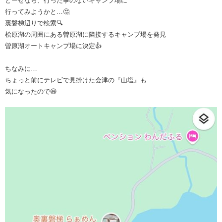
どーせなら、行った事のないキャンプ場に
行ってみようかと…🤔
裏磐梯辺りで検索🔍
桧原湖の周囲にある曽原湖に隣接するキャンプ場を発見
曽原湖オートキャンプ場に決定👍
ちなみに…
ちょっと前にテレビで見掛けた会津の『山塩』も
気になったので😆