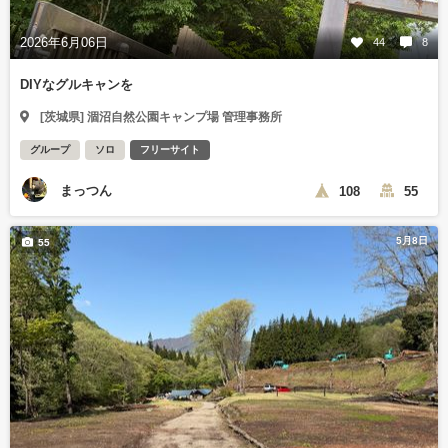
2026年6月06日
44
8
DIYなグルキャンを
[茨城県] 涸沼自然公園キャンプ場 管理事務所
グループ
ソロ
フリーサイト
まっつん
108
55
5月8日
55