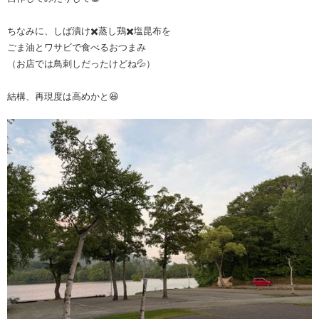
ちなみに、しば漬け✖️蒸し鶏✖️塩昆布を
ごま油とワサビで食べるおつまみ
（お店では鳥刺しだったけどね💦）
結構、再現度は高めかと😆