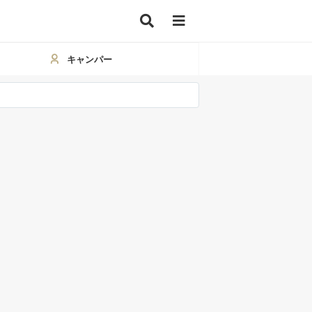
キャンパー