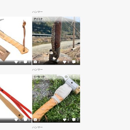
ハンマー
デイトナ
2
2
0
8
0
ハンマー
リバロック
1
1
0
4
0
ハンマー