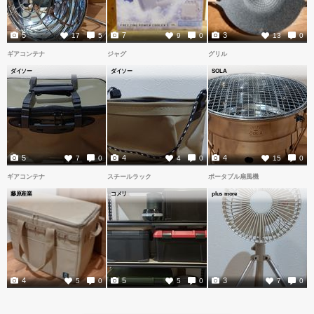
5
7
3
17
5
9
0
13
0
ギアコンテナ
ジャグ
グリル
ダイソー
ダイソー
SOLA
5
4
4
7
0
4
0
15
0
ギアコンテナ
スチールラック
ポータブル扇風機
藤原産業
コメリ
plus more
4
5
3
5
0
5
0
7
0