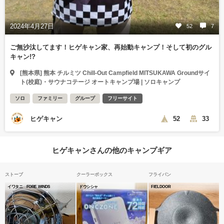
2024年4月27日
52
7
ご無沙汰してます！ヒゲキャン家、再始動キャンプ！そして初のグル
キャン!?
[熊本県] 熊本 チルミツ Chill-Out Campfield MITSUKAWA Groundサイ
ト(校庭)・サウナコテージ オートキャンプ場 | ソロキャンプ
ソロ
ファミリー
グループ
フリーサイト
ヒゲキャン
52
33
ヒゲキャンさんの他のキャンプギア
ストーブ
クーラーボックス
フライパン
イワタニ FORE WINDS
ドウシシャ
FIELDOOR