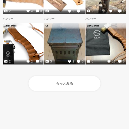
2
1
2
4
0
2
0
8
0
ハンマー
ハンマー
ハンマー
ZEN camps
US
ZEN Camps
2
3
8
2
0
2
0
12
0
もっとみる