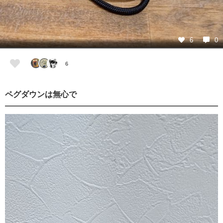
6
0
6
ペグダウンは無心で