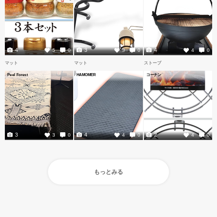
4
3
4
5
0
3
0
4
0
マット
マット
ストーブ
Peel Forest
HAMOMER
コーナン
3
4
2
3
0
4
0
4
0
もっとみる