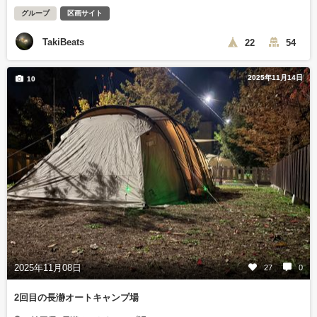
グループ
区画サイト
TakiBeats
22
54
2025年11月14日
10
2025年11月08日
27
0
2回目の長瀞オートキャンプ場