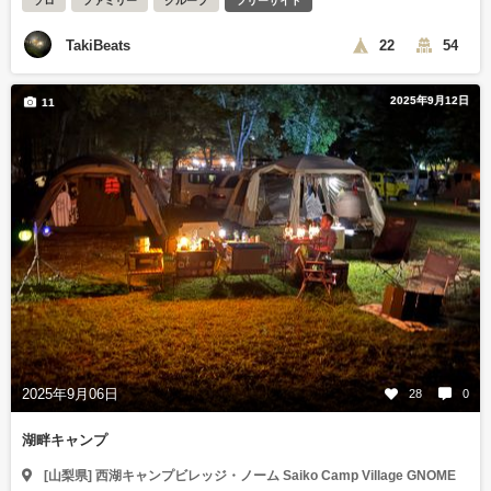
ソロ
ファミリー
グループ
フリーサイト
TakiBeats
22
54
2025年9月12日
11
2025年9月06日
28
0
湖畔キャンプ
[山梨県] 西湖キャンプビレッジ・ノーム Saiko Camp Village GNOME