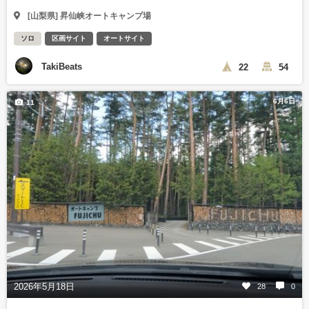
[山梨県] 昇仙峡オートキャンプ場
ソロ
区画サイト
オートサイト
TakiBeats
22
54
6月6日
11
2026年5月18日
28
0