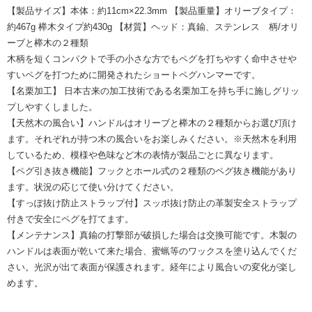
【製品サイズ】本体：約11cm×22.3mm 【製品重量】オリーブタイプ：
約467g 榉木タイプ約430g 【材質】ヘッド：真鍮、ステンレス 柄/オリ
ーブと榉木の２種類
木柄を短くコンパクトで手の小さな方でもペグを打ちやすく命中させや
すいペグを打つために開発されたショートペグハンマーです。
【名栗加工】 日本古来の加工技術である名栗加工を持ち手に施しグリッ
プしやすくしました。
【天然木の風合い】ハンドルはオリーブと榉木の２種類からお選び頂け
ます。それぞれが持つ木の風合いをお楽しみください。※天然木を利用
しているため、模様や色味など木の表情が製品ごとに異なります。
【ペグ引き抜き機能】フックとホール式の２種類のペグ抜き機能があり
ます。状況の応じて使い分けてください。
【すっぽ抜け防止ストラップ付】スッポ抜け防止の革製安全ストラップ
付きで安全にペグを打てます。
【メンテナンス】真鍮の打撃部が破損した場合は交換可能です。木製の
ハンドルは表面が乾いて来た場合、蜜蝋等のワックスを塗り込んでくだ
さい。光沢が出て表面が保護されます。経年により風合いの変化が楽し
めます。