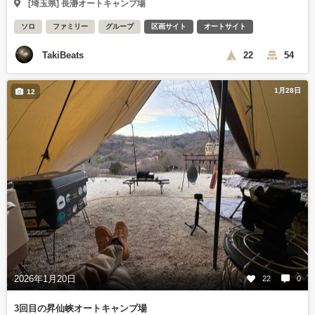
[埼玉県] 長瀞オートキャンプ場
ソロ
ファミリー
グループ
区画サイト
オートサイト
TakiBeats
22
54
1月28日
12
2026年1月20日
22
0
3回目の昇仙峡オートキャンプ場