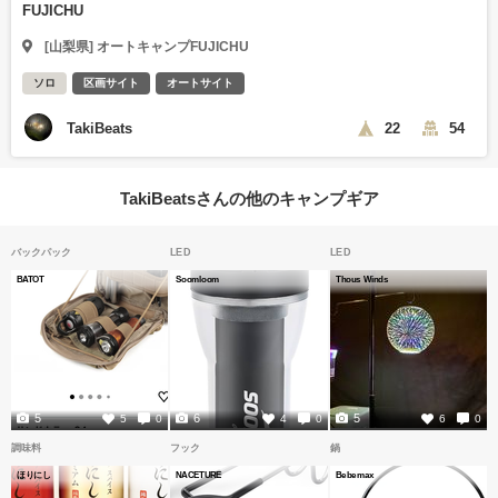
FUJICHU
[山梨県] オートキャンプFUJICHU
ソロ
区画サイト
オートサイト
TakiBeats
22
54
TakiBeatsさんの他のキャンプギア
バックパック
LED
LED
BATOT
Soomloom
Thous Winds
5
6
5
5
0
4
0
6
0
調味料
フック
鍋
ほりにし
NACETURE
Bebemax