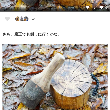
40
6
40
さあ、魔王でも倒しに行くかな。