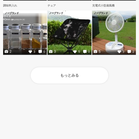
調味料入れ
チェア
充電式小型扇風機
ノーブランド
ノーブランド
ノーブランド
2
3
5
3
0
5
0
3
2
もっとみる