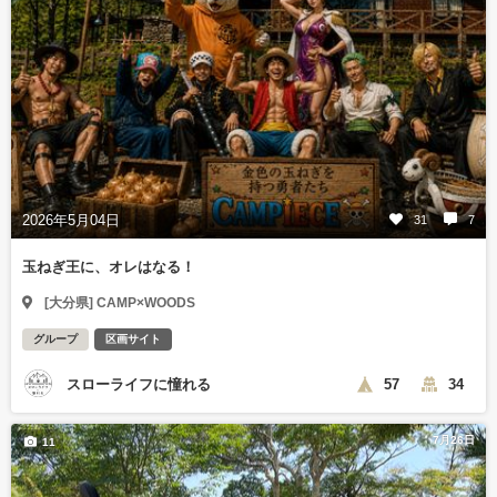
2026年5月04日
31
7
玉ねぎ王に、オレはなる！
[大分県] CAMP×WOODS
グループ
区画サイト
スローライフに憧れる
57
34
7月26日
11