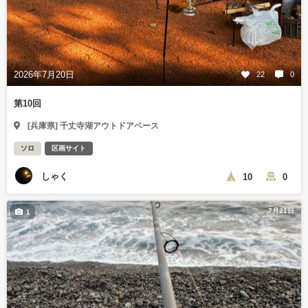
2026年7月20日
22
0
第10回
[兵庫県] 千丈寺湖アウトドアベース
ソロ
区画サイト
しゃく
10
0
7月21日
1