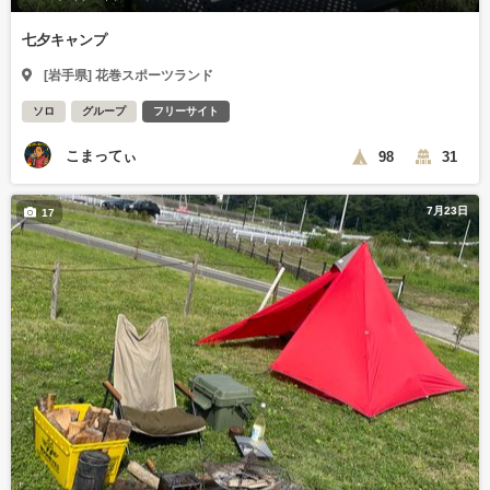
七夕キャンプ
[岩手県] 花巻スポーツランド
ソロ
グループ
フリーサイト
こまってぃ
98
31
7月23日
17