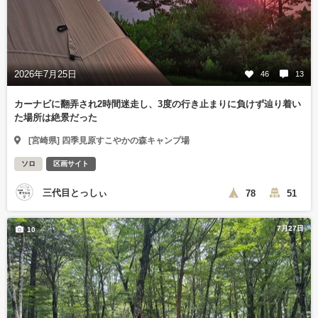
2026年7月25日
46
13
カーナビに翻弄され2時間迷走し、3度の行き止まりに負けず辿り着い
た場所は絶景だった
[宮崎県] 四季見原すこやかの森キャンプ場
ソロ
区画サイト
三代目とっしぃ
78
51
7月27日
10