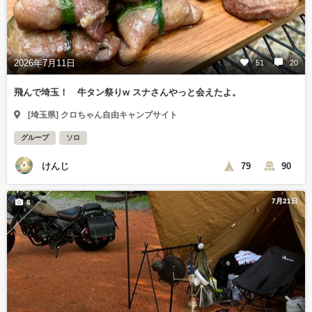
2026年7月11日
51
20
飛んで埼玉！ 牛タン祭りw スナさんやっと会えたよ。
[埼玉県] クロちゃん自由キャンプサイト
グループ
ソロ
けんじ
79
90
7月21日
6