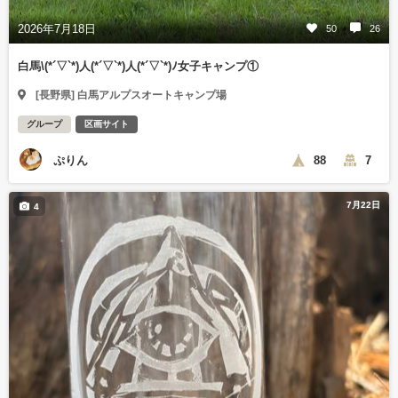
2026年7月18日
50
26
白馬\(*´▽`*)人(*´▽`*)人(*´▽`*)ﾉ女子キャンプ①
[長野県] 白馬アルプスオートキャンプ場
グループ
区画サイト
ぷりん
88
7
7月22日
4