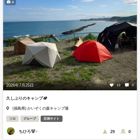
7月26日
4
2026年7月25日
19
0
久しぶりのキャンプ🏕
[福島県] かいぞくの森キャンプ場
ソロ
グループ
区画サイト
ちひろ🐻♂
29
0