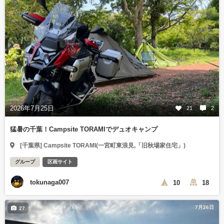
2026年7月25日
21
2
猛暑の千葉！Campsite TORAMIでデュオキャンプ
[千葉県] Campsite TORAMI(一宮町東浪見,「旧秋場家住宅」)
グループ
区画サイト
tokunaga007
10
18
7月26日
27