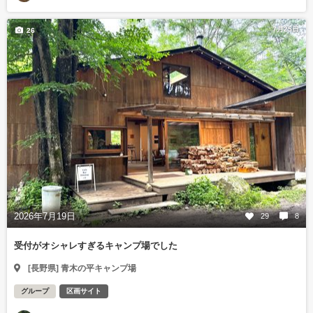
7月25日
26
2026年7月19日
29
8
受付がオシャレすぎるキャンプ場でした
[長野県] 青木の平キャンプ場
グループ
区画サイト