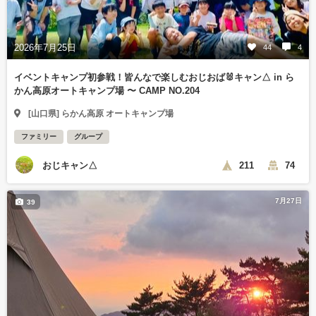
2026年7月25日
44
4
イベントキャンプ初参戦！皆んなで楽しむおじおば🐰キャン△ in ら
かん高原オートキャンプ場 〜 CAMP NO.204
[山口県] らかん高原 オートキャンプ場
ファミリー
グループ
おじキャン△
211
74
7月27日
39