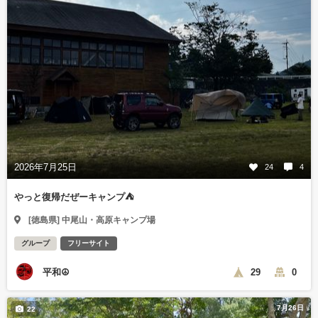
2026年7月25日
24
4
やっと復帰だぜーキャンプ⛺️
[徳島県] 中尾山・高原キャンプ場
グループ
フリーサイト
平和☮️
29
0
7月26日
22