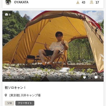
OYAKATA
43
17
7月24日
2
2026年7月19日
32
6
初ソロキャン！
[東京都] 川井キャンプ場
ソロ
フリーサイト