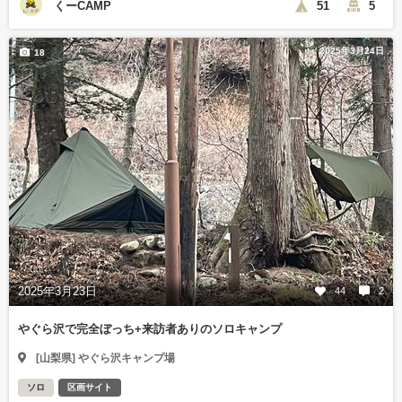
くーCAMP
51
5
2025年3月24日
18
2025年3月23日
44
2
やぐら沢で完全ぼっち+来訪者ありのソロキャンプ
[山梨県] やぐら沢キャンプ場
ソロ
区画サイト