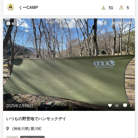
くーCAMP
51
5
2025年3月4日
8
2025年2月09日
40
2
いつもの野営地でハンモックデイ
[神奈川県] 愛川町