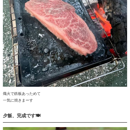
熾火で鉄板あっためて
一気に焼きまーす
夕飯、完成です🍽️