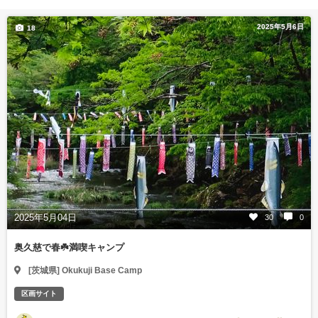
2025年5月6日
18
2025年5月04日
30
0
奥久慈で春☘️満喫キャンプ
[茨城県] Okukuji Base Camp
区画サイト