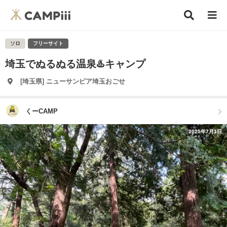
ソロ
フリーサイト
埼玉でぬるぬる温泉♨️キャンプ
[埼玉県] ニューサンピア埼玉おごせ
くーCAMP
2025年7月1日