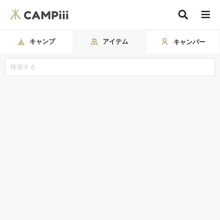
キャンプ
アイテム
キャンパー