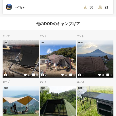
ぺちゃ
30
21
他のDODのキャンプギア
チェア
テント
テント
DOD
DOD
DOD
1
2
1
4
0
4
0
3
0
タープ
テント
コンロ
DOD
DOD
DOD