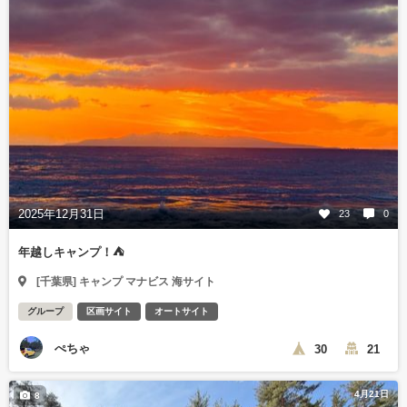
2025年12月31日
23
0
年越しキャンプ！⛺️
[千葉県] キャンプ マナビス 海サイト
グループ
区画サイト
オートサイト
ぺちゃ
30
21
4月21日
8