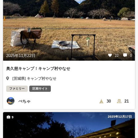
2025年11月22日
22
0
奥久慈キャンプ！キャンプ村やなせ
[茨城県] キャンプ村やなせ
ファミリー
区画サイト
ぺちゃ
30
21
2025年12月17日
9