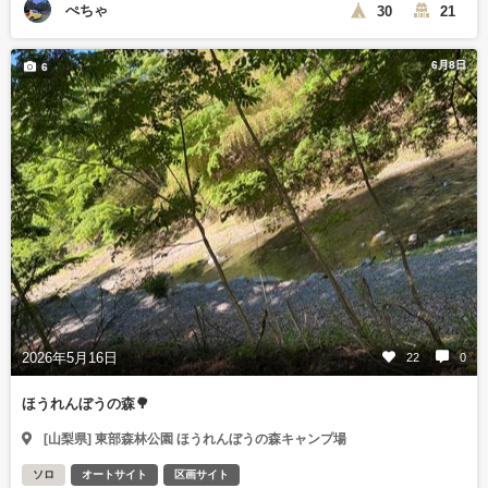
ぺちゃ
30
21
6月8日
6
2026年5月16日
22
0
ほうれんぼうの森🌳
[山梨県] 東部森林公園 ほうれんぼうの森キャンプ場
ソロ
オートサイト
区画サイト