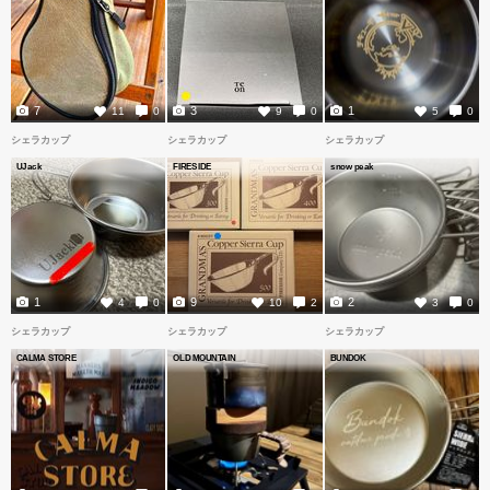
7
3
1
11
0
9
0
5
0
シェラカップ
シェラカップ
シェラカップ
UJack
FIRESIDE
snow peak
1
9
2
4
0
10
2
3
0
シェラカップ
シェラカップ
シェラカップ
CALMA STORE
OLD MOUNTAIN
BUNDOK