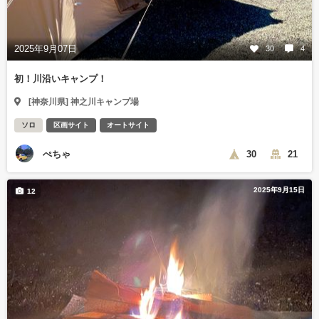
2025年9月07日
30
4
初！川沿いキャンプ！
[神奈川県] 神之川キャンプ場
ソロ
区画サイト
オートサイト
ぺちゃ
30
21
2025年9月15日
12