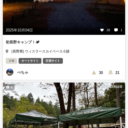
2025年10月04日
28
1
初長野キャンプ！🏕
[長野県] ウィスラースカイベース小諸
ソロ
オートサイト
区画サイト
ぺちゃ
30
21
2025年10月22日
8