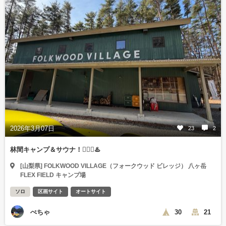
2026年3月07日
23
2
林間キャンプ＆サウナ！🧖🏻‍♀️♨️
[山梨県] FOLKWOOD VILLAGE（フォークウッド ビレッジ） 八ヶ岳
FLEX FIELD キャンプ場
ソロ
区画サイト
オートサイト
ぺちゃ
30
21