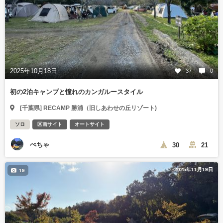
2025年10月18日
37
0
初の2泊キャンプと憧れのカンガルースタイル
[千葉県] RECAMP 勝浦（旧しあわせの丘リゾート)
ソロ
区画サイト
オートサイト
ぺちゃ
30
21
2025年11月19日
19