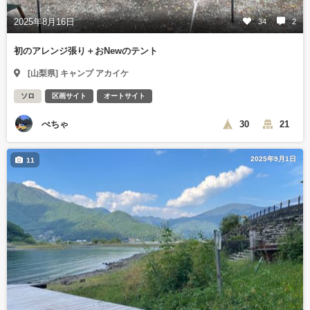
2025年8月16日
34
2
初のアレンジ張り＋おNewのテント
[山梨県] キャンプ アカイケ
ソロ
区画サイト
オートサイト
ぺちゃ
30
21
2025年9月1日
11