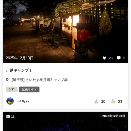
2025年12月13日
23
0
川越キャンプ！
[埼玉県] さいたま桃月園キャンプ場
ソロ
区画サイト
ぺちゃ
30
21
2025年12月29日
11