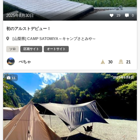
2025年8月30日
29
0
初のアルストデビュー！
[山梨県] CAMP SATOMIYA～キャンプさとみや～
ソロ
区画サイト
オートサイト
ぺちゃ
30
21
2025年9月8日
11