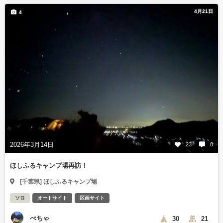
4月21日
4
2026年3月14日
23
0
ほしふるキャンプ場再訪！
[千葉県] ほしふるキャンプ場
ソロ
オートサイト
区画サイト
ぺちゃ
30
21