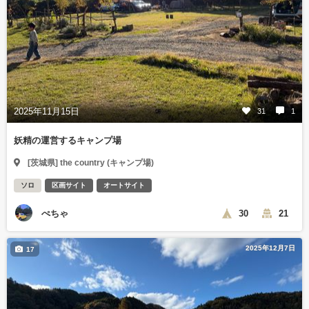
2025年11月15日
31
1
妖精の運営するキャンプ場
[茨城県] the country (キャンプ場)
ソロ
区画サイト
オートサイト
ぺちゃ
30
21
2025年12月7日
17