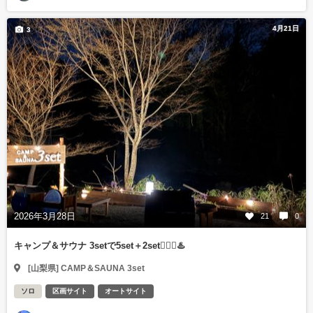
4月21日
3
2026年3月28日
21
0
キャンプ＆サウナ 3setで5set＋2set🧖🏻‍♀️♨️
[山梨県] CAMP＆SAUNA 3set
ソロ
区画サイト
オートサイト