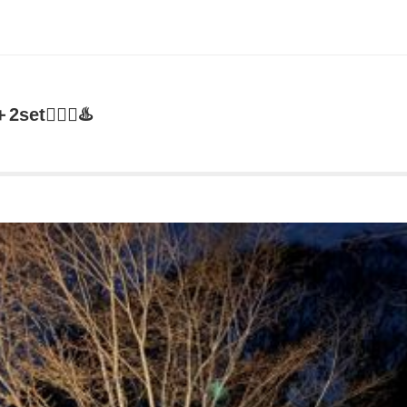
🧖🏻‍♀️♨️