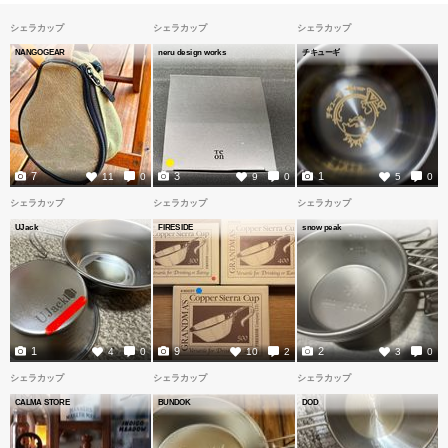
シェラカップ
シェラカップ
シェラカップ
NANGOGEAR
neru design works
チキューギ
7
3
1
11
0
9
0
5
0
シェラカップ
シェラカップ
シェラカップ
UJack
FIRESIDE
snow peak
1
9
2
4
0
10
2
3
0
シェラカップ
シェラカップ
シェラカップ
CALMA STORE
BUNDOK
DOD