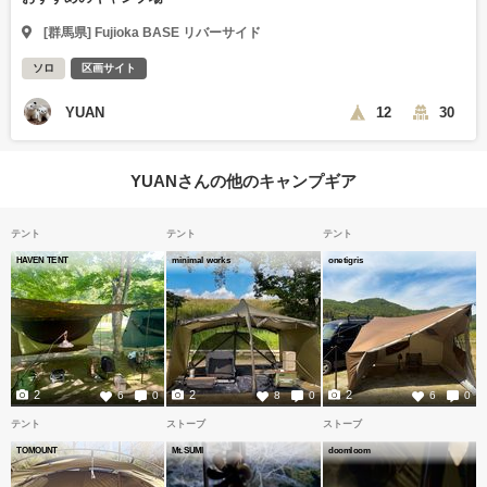
[群馬県] Fujioka BASE リバーサイド
ソロ
区画サイト
YUAN
12
30
YUANさんの他のキャンプギア
テント
テント
テント
HAVEN TENT
minimal works
onetigris
2
2
2
6
0
8
0
6
0
テント
ストーブ
ストーブ
TOMOUNT
Mt.SUMI
doomloom