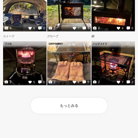
4
2
2
6
0
7
0
4
0
ストーブ
グローブ
網
フジカ
GRIPSWANY
ハンドメイド
2
2
2
5
0
4
0
7
2
もっとみる