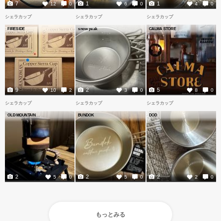
7
1
1
12
0
6
0
4
0
シェラカップ
シェラカップ
シェラカップ
FIRESIDE
snow peak
CALMA STORE
9
2
5
10
2
3
0
8
0
シェラカップ
シェラカップ
シェラカップ
OLD MOUNTAIN
BUNDOK
DOD
2
2
2
5
0
5
0
2
0
もっとみる