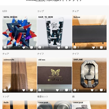
LED
コップ
チェア
NATAL DESIGN
KAZE_TO_MORI
Helinox
3
2
3
7
0
6
0
8
0
チェア
ナイフ
ナイフ
asimocrafts
old sea
UNIFLAME
5
6
2
8
1
11
0
10
4
トング
食器セット
鍋
4w1h
snow peak
snow peak