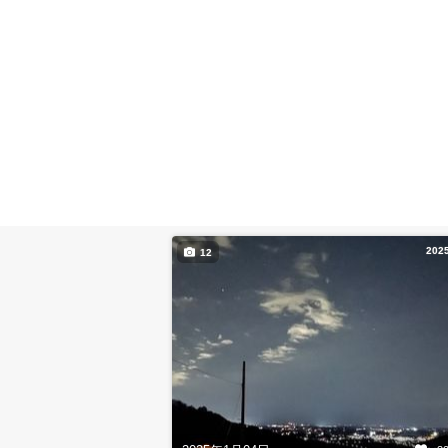
202
12