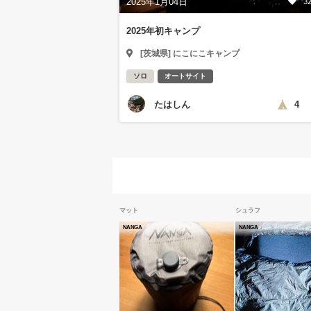
2025年1月04日
3
2025年初キャンプ
[茨城県] にこにこキャンプ
ソロ
オートサイト
たはしん
4
マット
シュラフ
NANGA
NANGA