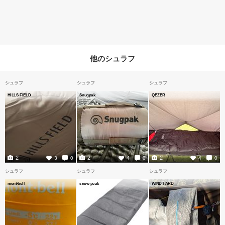
他のシュラフ
シュラフ
シュラフ
シュラフ
HILLS FIELD
Snugpak
QEZER
2
2
2
3
0
4
0
4
0
シュラフ
シュラフ
シュラフ
mont-bell
snow peak
WIND HARD