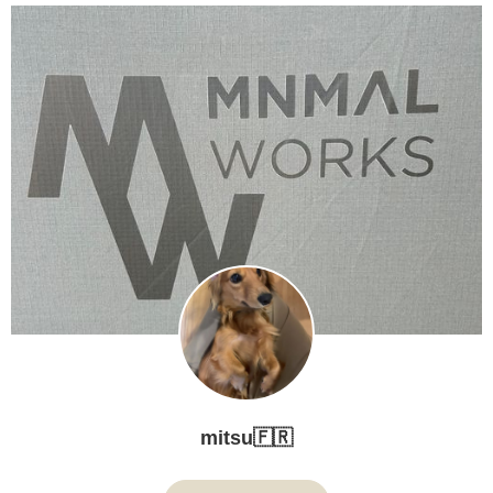
mitsu🇫🇷