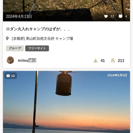
2024年4月13日
51
4
ロダン火入れキャンプのはずが、、、
[京都府] 美山町自然文化村 キャンプ場
グループ
フリーサイト
mitsu🇫🇷
41
213
2024年5月5日
12