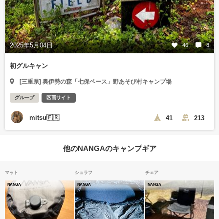
2025年5月04日
46
8
初グルキャン
[三重県] 奥伊勢の森「七保ベース」野あそび村キャンプ場
グループ
区画サイト
mitsu🇫🇷
41
213
他のNANGAのキャンプギア
マット
シュラフ
チェア
NANGA
NANGA
NANGA