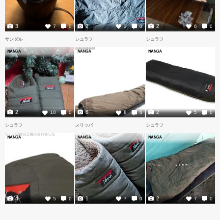
3
2
2
7
0
3
0
6
0
サンダル
シュラフ
シュラフ
NANGA
NANGA
NANGA
2
6
2
10
0
8
6
5
0
シュラフ
スリッパ
シュラフ
NANGA
NANGA
NANGA
4
1
2
5
0
7
0
7
0