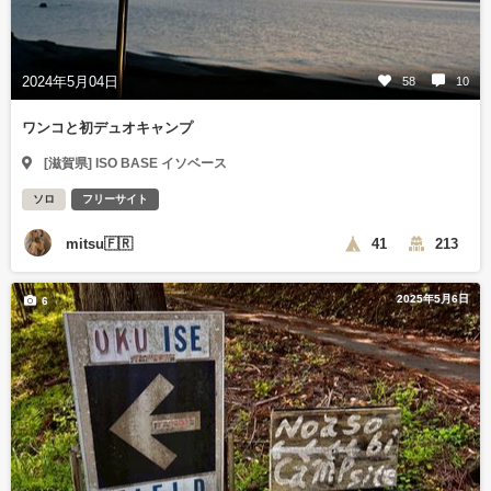
2024年5月04日
58
10
ワンコと初デュオキャンプ
[滋賀県] ISO BASE イソベース
ソロ
フリーサイト
mitsu🇫🇷
41
213
2025年5月6日
6