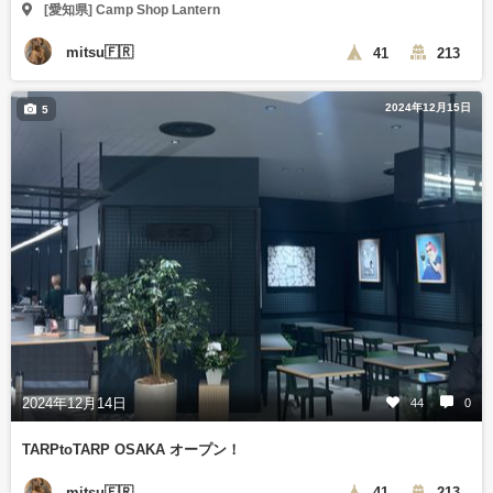
[愛知県] Camp Shop Lantern
mitsu🇫🇷
41
213
2024年12月15日
5
2024年12月14日
44
0
TARPtoTARP OSAKA オープン！
mitsu🇫🇷
41
213