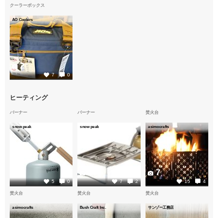
クーラーボックス
AO Coolers
2
7
0
ヒーティング
バーナー
バーナー
焚火台
snow peak
snow peak
asimocrafts
1
1
7
5
0
7
2
15
4
焚火台
焚火台
焚火台
asimocrafts
Bush Craft Inc.
サンゾー工務店