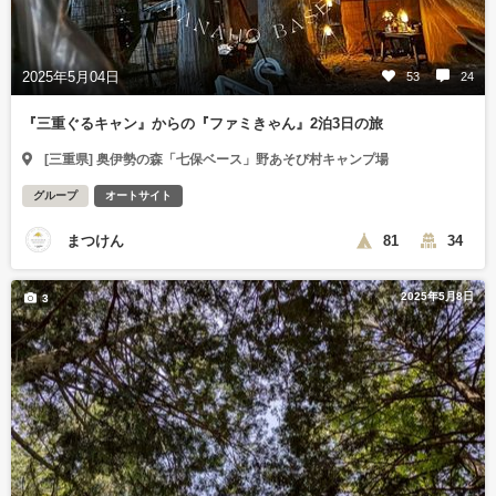
2025年5月04日
53
24
『三重ぐるキャン』からの『ファミきゃん』2泊3日の旅
[三重県] 奥伊勢の森「七保ベース」野あそび村キャンプ場
グループ
オートサイト
まつけん
81
34
2025年5月8日
3