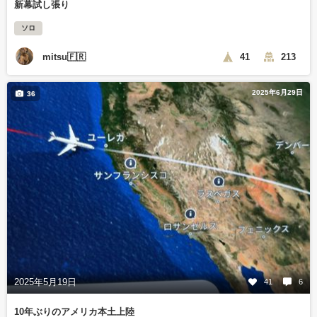
新幕試し張り
ソロ
mitsu🇫🇷
41
213
2025年6月29日
36
2025年5月19日
41
6
10年ぶりのアメリカ本土上陸