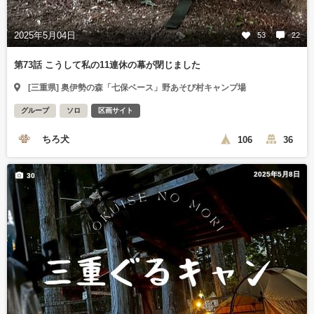
2025年5月04日
53
22
第73話 こうして私の11連休の幕が閉じました
[三重県] 奥伊勢の森「七保ベース」野あそび村キャンプ場
グループ
ソロ
区画サイト
ちろ犬
106
36
2025年5月8日
30