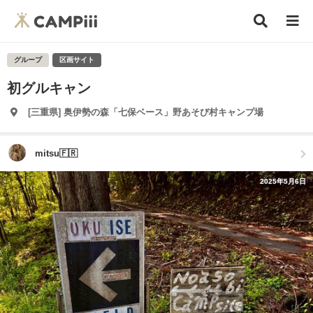
グループ
区画サイト
初グルキャン
[三重県] 奥伊勢の森「七保ベース」野あそび村キャンプ場
mitsu🇫🇷
2025年5月6日