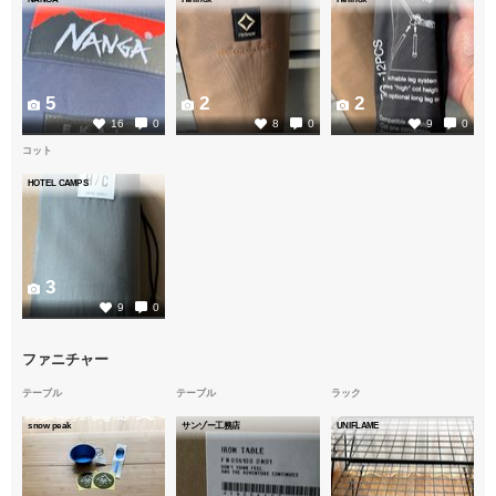
5
2
2
16
0
8
0
9
0
コット
HOTEL CAMPS
3
9
0
ファニチャー
テーブル
テーブル
ラック
snow peak
サンゾー工務店
UNIFLAME