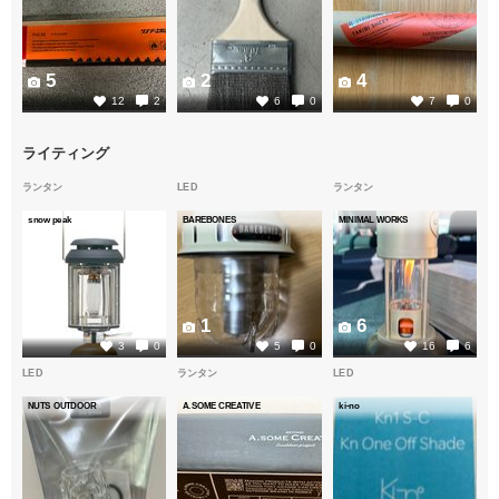
5
2
4
12
2
6
0
7
0
ライティング
ランタン
LED
ランタン
snow peak
BAREBONES
MINIMAL WORKS
2
1
6
3
0
5
0
16
6
LED
ランタン
LED
NUTS OUTDOOR
A.SOME CREATIVE
ki-no