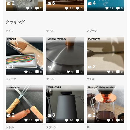
2
6
4
9
2
11
6
12
0
クッキング
ナイフ
ケトル
スプーン
FEDECA
MINIMAL WORKS
EVERNEW
5
2
2
12
8
9
0
4
0
フォーク
ケトル
ケトル
asimocrafts
TARPtoTARP
Beasty Coffe by amadana
2
8
2
13
6
10
4
7
0
ケトル
スプーン
鍋