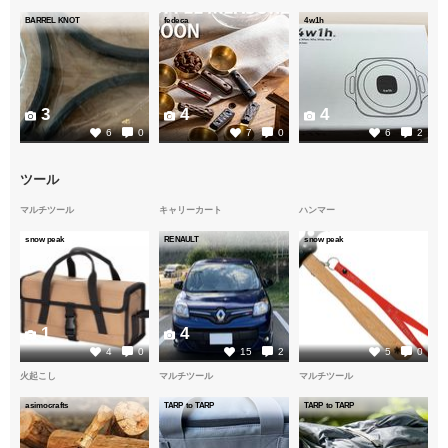
BARREL KNOT
fedeca
4w1h
3
4
4
6
0
7
0
6
2
ツール
マルチツール
キャリーカート
ハンマー
snow peak
RENAULT
snow peak
1
4
1
4
0
15
2
5
0
火起こし
マルチツール
マルチツール
asimocrafts
TARP to TARP
TARP to TARP