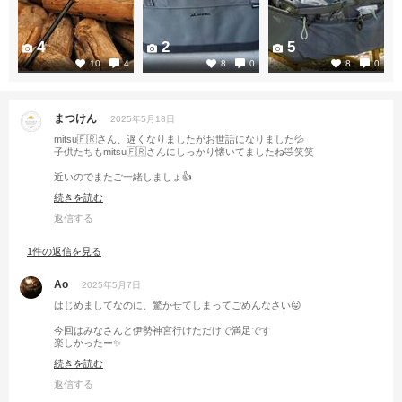
4
2
5
10
4
8
0
8
0
まつけん
2025年5月18日
mitsu🇫🇷さん、遅くなりましたがお世話になりました💦
子供たちもmitsu🇫🇷さんにしっかり懐いてましたね🤣笑笑
近いのでまたご一緒しましょ👍
次は散財王のアトさんやあやぴーさんも呼んで…🏕️
続きを読む
またお願いシャス🙇
返信する
1件の返信を見る
Ao
2025年5月7日
はじめましてなのに、驚かせてしまってごめんなさい😛
今回はみなさんと伊勢神宮行けただけで満足です
楽しかったー✨
続きを読む
今度はちゃんと参加しますので⛺️
またよろしくお願いします♪
返信する