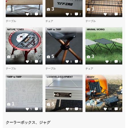
1
3
3
8
0
9
2
12
0
テーブル
チェア
テーブル
NATURE TONES
TARP to TARP
MINIMAL WORKS
8
5
3
7
0
9
0
7
0
テーブル
テーブル
チェア
TARP to TARP
LOCKFIELD EQUIPMENT
AS2OV
1
5
4
5
0
8
0
14
2
クーラーボックス、ジャグ