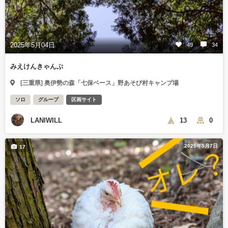
2025年5月04日
49
34
みえけんきゃんぷ
[三重県] 奥伊勢の森「七保ベース」野あそび村キャンプ場
ソロ
グループ
区画サイト
LANIWILL
13
0
2025年5月7日
17