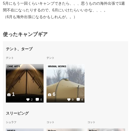
5月にもう一回くらいキャンプできたら、、、思うものの海外出張で1週
間不在になったりするので、6月にいけたらいいかな、、、。
（6月も海外出張になるかもしれんが。。）
使ったキャンプギア
テント、タープ
テント
テント
ZANE ARTS
MINIMAL WORKS
1
6
2
0
9
4
スリーピング
シュラフ
コット
コット
NANGA
Helinox
Helinox