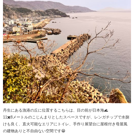
丹生にある漁港の丘に位置するこちらは、目の前が日本海🌊
11✖️8メートルのこじんまりとしたスペースですが、レンガチップで水捌
けも良く、直火可能なエリアにトイレ、手作り展望台に屋根付き母屋風
の建物ありと不自由ない空間です😁