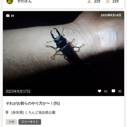
ぞのさん
219
219
2023年8月18日
20
2023年8月17日
92
36
それがお前らのやり方か〜！(91)
[奈良県] くろんど池自然公園
ソロ
フリーサイト