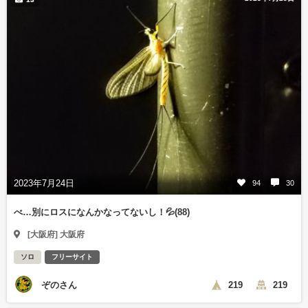
2023年7月24日
94
30
べ…別にロスになんかなってないし！💦(88)
[大阪府] 大阪府
ソロ
フリーサイト
ぞのさん
219
219