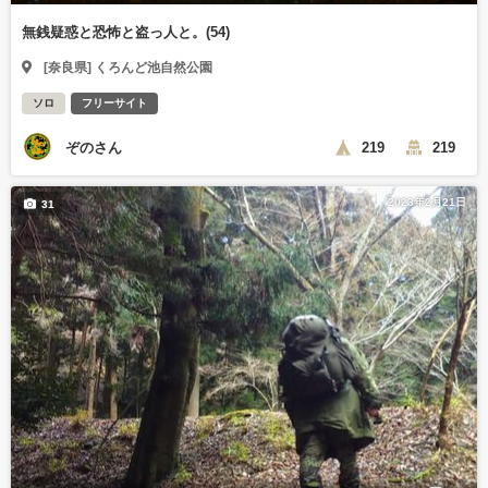
無銭疑惑と恐怖と盗っ人と。(54)
[奈良県] くろんど池自然公園
ソロ
フリーサイト
ぞのさん
219
219
2023年2月21日
31