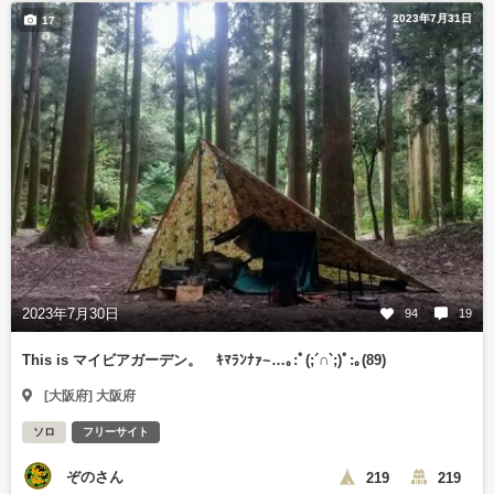
2023年7月31日
17
2023年7月30日
94
19
This is マイビアガーデン。 ｷﾏﾗﾝﾅｧ~…｡⁠:ﾟ⁠(⁠;⁠´⁠∩⁠`⁠;⁠)ﾟ⁠:⁠｡(89)
[大阪府] 大阪府
ソロ
フリーサイト
ぞのさん
219
219