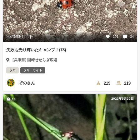
2023年5月22日
101
34
失敗も光り輝いたキャンプ！(78)
[兵庫県] 国崎せせらぎ広場
ソロ
フリーサイト
ぞのさん
219
219
2023年5月30日
19