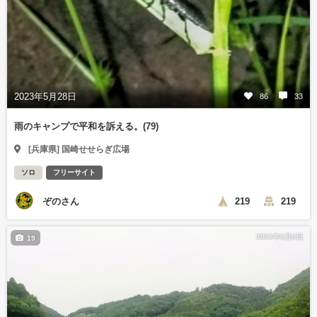
2023年5月28日
86
33
雨のキャンプで平和を訴える。(79)
[兵庫県] 国崎せせらぎ広場
ソロ
フリーサイト
ぞのさん
219
219
2023年6月6日
19