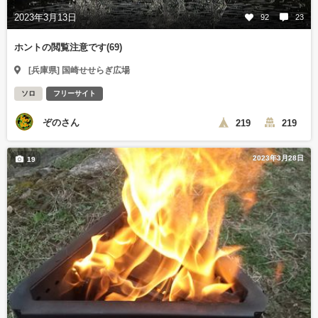
2023年3月13日
92
23
ホントの閲覧注意です(69)
[兵庫県] 国崎せせらぎ広場
ソロ
フリーサイト
ぞのさん
219
219
2023年3月28日
19