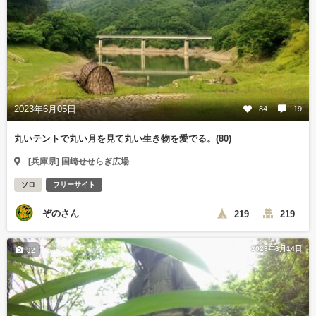
2023年6月05日
84
19
丸いテントで丸い月を見て丸い生き物を愛でる。(80)
[兵庫県] 国崎せせらぎ広場
ソロ
フリーサイト
ぞのさん
219
219
2023年6月14日
32