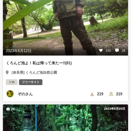
2023年6月12日
100
28
くろんど池よ！私は帰って来たー!!(81)
[奈良県] くろんど池自然公園
ソロ
フリーサイト
ぞのさん
219
219
2023年6月20日
29