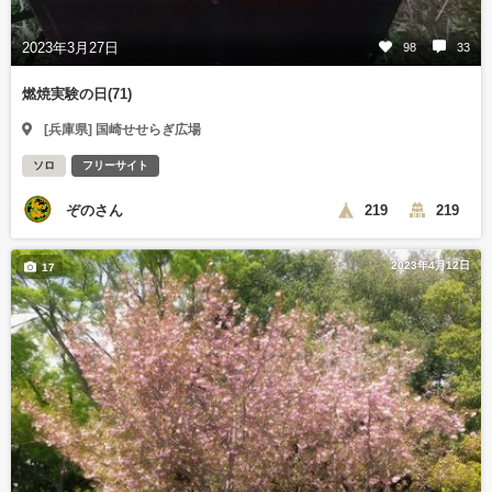
2023年3月27日
98
33
燃焼実験の日(71)
[兵庫県] 国崎せせらぎ広場
ソロ
フリーサイト
ぞのさん
219
219
2023年4月12日
17