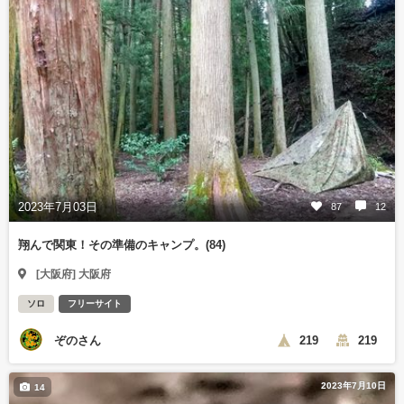
2023年7月03日
87
12
翔んで関東！その準備のキャンプ。(84)
[大阪府] 大阪府
ソロ
フリーサイト
ぞのさん
219
219
2023年7月10日
14