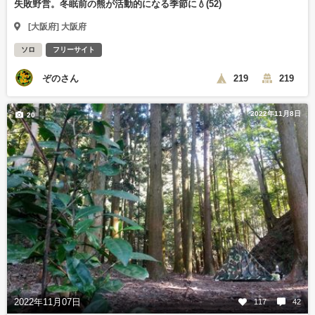
失敗野営。冬眠前の熊が活動的になる季節に💧(52)
[大阪府] 大阪府
ソロ
フリーサイト
ぞのさん
219
219
2022年11月8日
20
2022年11月07日
117
42