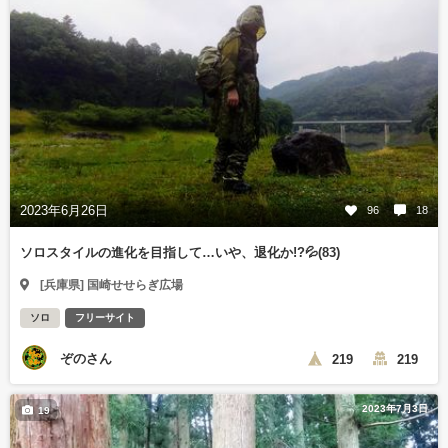
2023年6月26日
96
18
ソロスタイルの進化を目指して…いや、退化か!?💦(83)
[兵庫県] 国崎せせらぎ広場
ソロ
フリーサイト
ぞのさん
219
219
2023年7月3日
19