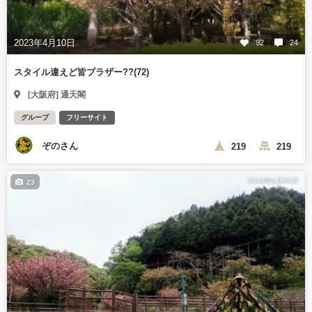
2023年4月10日
92
24
スタイル違えど皆ブラザー??(72)
[大阪府] 通天閣
グループ
フリーサイト
ぞのさん
219
219
2023年4月25日
23