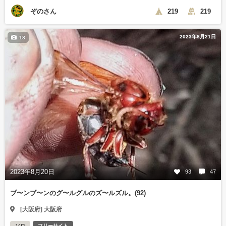
ぞのさん
219
219
2023年8月21日
18
2023年8月20日
93
47
ブ〜ンブ〜ンのグ〜ルグルのズ〜ルズル。(92)
[大阪府] 大阪府
ソロ
フリーサイト