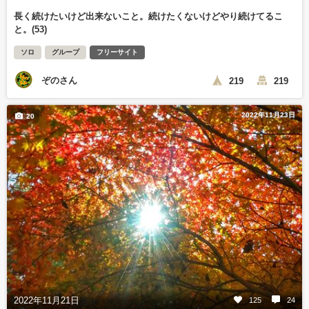
長く続けたいけど出来ないこと。続けたくないけどやり続けてるこ
と。(53)
ソロ
グループ
フリーサイト
ぞのさん
219
219
2022年11月23日
20
2022年11月21日
125
24