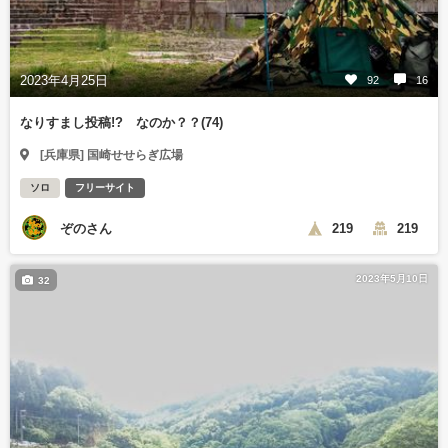
2023年4月25日
92
16
なりすまし投稿!? なのか？？(74)
[兵庫県] 国崎せせらぎ広場
ソロ
フリーサイト
ぞのさん
219
219
2023年5月10日
32