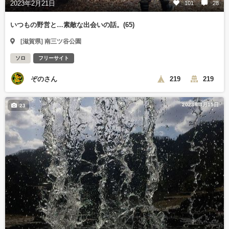
2023年2月21日
101
28
いつもの野営と…素敵な出会いの話。(65)
[滋賀県] 南三ツ谷公園
ソロ
フリーサイト
ぞのさん
219
219
2023年3月15日
23