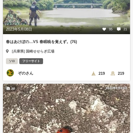
2023年5月08日
95
21
春はあけぼの…VS 春眠暁を覚えず。(76)
[兵庫県] 国崎せせらぎ広場
ソロ
フリーサイト
ぞのさん
219
219
2023年5月23日
20