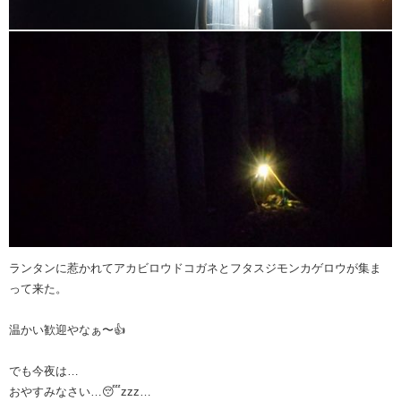
ランタンに惹かれてアカビロウドコガネとフタスジモンカゲロウが集ま
って来た。
温かい歓迎やなぁ〜👍
でも今夜は…
おやすみなさい…😴zzz…