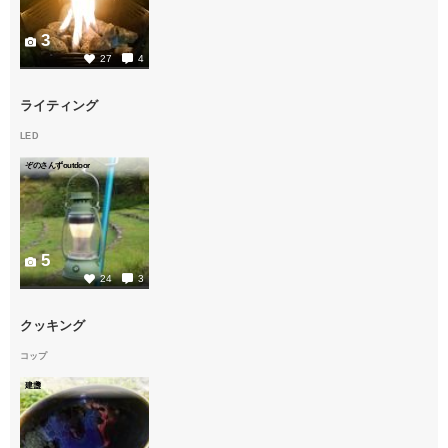
3
27
4
ライティング
LED
ぞのさんずoutdoor
5
24
3
クッキング
コップ
建盞