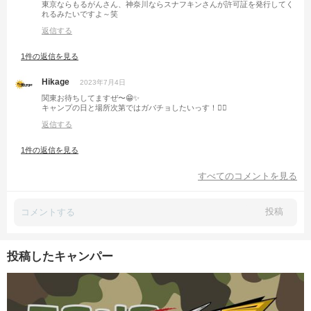
東京ならもるがんさん、神奈川ならスナフキンさんが許可証を発行してく
れるみたいですよ～笑
返信する
1件の返信を見る
Hikage
2023年7月4日
関東お待ちしてますぜ〜😁✨
キャンプの日と場所次第ではガバチョしたいっす！🙇‍♂️
返信する
1件の返信を見る
すべてのコメントを見る
投稿
投稿したキャンパー