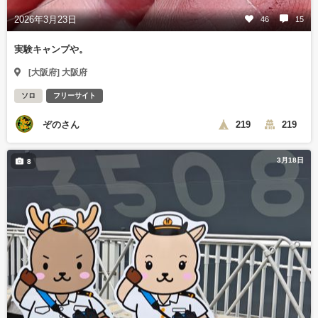
2026年3月23日
46
15
実験キャンプや。
[大阪府] 大阪府
ソロ
フリーサイト
ぞのさん
219
219
3月18日
8