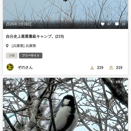
2026年3月09日
47
16
自分史上最重量級キャンプ。(219)
[兵庫県] 兵庫県
ソロ
フリーサイト
ぞのさん
219
219
3月2日
13