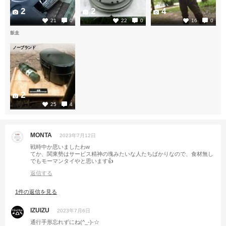
2
2
4
21
0
22
0
16
0
飯盒
ノーブランド
2
25
4
MONTA
2023年7月12日
戦時中か思いましたわw
てか、関東勢はサービス精神の塊みたいな人たちばかりなので、食材無し
でもモーマンタイやと思います👍
返信する
1件の返信を見る
IZUIZU
2023年7月6日
通行手形忘れずにね(^_-)-☆