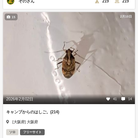
ぞのさん
219
219
2月10日
15
2026年2月02日
41
14
キャンプからのはしご。(214)
[大阪府] 大阪府
ソロ
フリーサイト