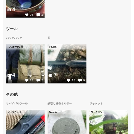
4
24
4
ツール
バックパック
斧
スウェーデン軍
youpin
4
7
23
2
18
0
その他
サバイバルツール
蚊取り線香ホルダー
ジャケット
ノーブランド
Swante
ワークマン