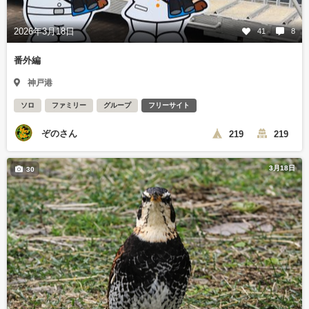
2026年3月18日
41
8
番外編
神戸港
ソロ
ファミリー
グループ
フリーサイト
ぞのさん
219
219
3月18日
30