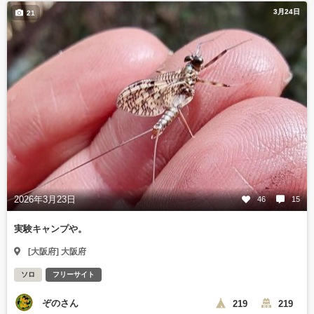
3月24日
21
2026年3月23日
46
15
実験キャンプや。
[大阪府] 大阪府
ソロ
フリーサイト
ぞのさん
219
219