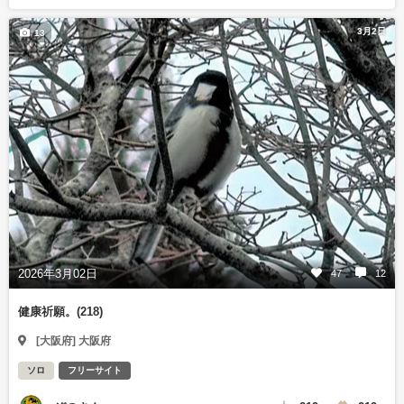
3月2日
13
2026年3月02日
47
12
健康祈願。(218)
[大阪府] 大阪府
ソロ
フリーサイト