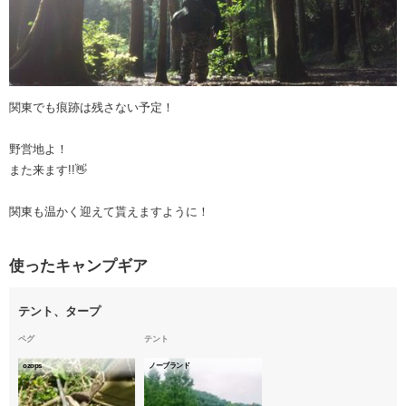
関東でも痕跡は残さない予定！
野営地よ！
また来ます!!👋
関東も温かく迎えて貰えますように！
使ったキャンプギア
テント、タープ
ペグ
テント
ozops
ノーブランド