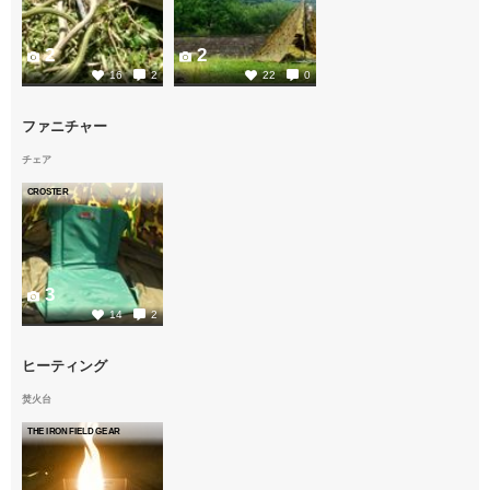
2
2
16
2
22
0
ファニチャー
チェア
CROSTER
3
14
2
ヒーティング
焚火台
THE IRON FIELD GEAR