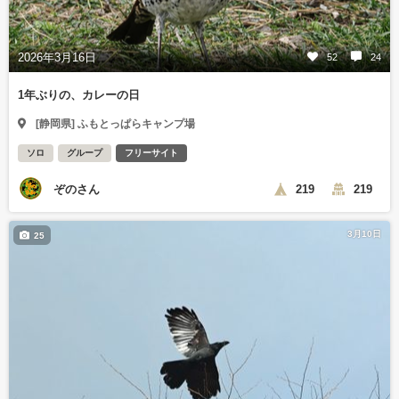
2026年3月16日
52
24
1年ぶりの、カレーの日
[静岡県] ふもとっぱらキャンプ場
ソロ
グループ
フリーサイト
ぞのさん
219
219
3月10日
25