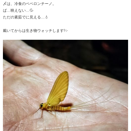
〆は、冷食のペペロンチーノ。
ば…映えない…💦
ただの素茹でに見える…💧
戴いてからは生き物ウォッチします!✨