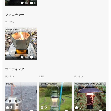
18
0
ファニチャー
テーブル
CrazyCreek
2
16
0
ライティング
ランタン
LED
ランタン
LOGOS
ぞのさんずoutdoor
COTAN WORKS (カネシア工業)
1
5
3