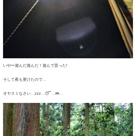
いや〜遊んだ遊んだ！遊んで貰った!
そして夜も更けたので…
オヤスミなさい…zzz…😴…💤…