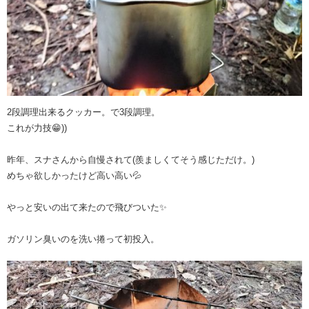
2段調理出来るクッカー。で3段調理。
これが力技😁))
昨年、スナさんから自慢されて(羨ましくてそう感じただけ。)
めちゃ欲しかったけど高い高い💦
やっと安いの出て来たので飛びついた✨
ガソリン臭いのを洗い捲って初投入。