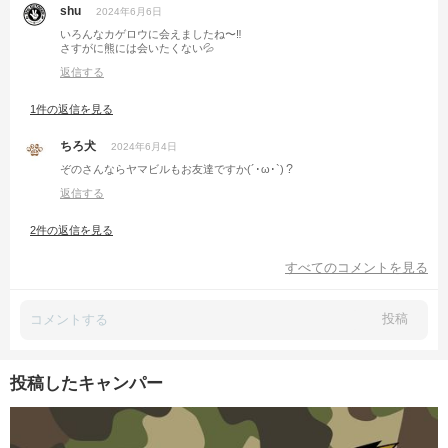
shu
2024年6月6日
いろんなカゲロウに会えましたね〜‼️
さすがに熊には会いたくない💦
返信する
1件の返信を見る
ちろ犬
2024年6月4日
ぞのさんならヤマビルもお友達ですか(´･ω･`)？
返信する
2件の返信を見る
すべてのコメントを見る
投稿
投稿したキャンパー