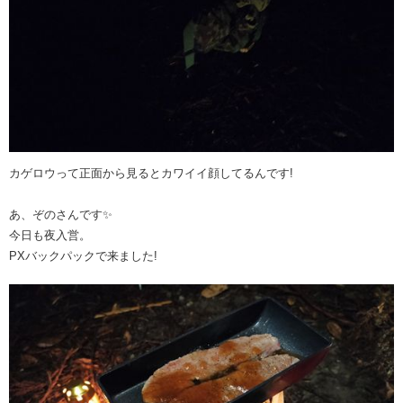
カゲロウって正面から見るとカワイイ顔してるんです!
あ、ぞのさんです✨
今日も夜入営。
PXバックパックで来ました!