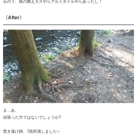
石の下、紙の燃えカスやらアルミホイルやらあったし！
〈After〉
ま…あ、
頑張った方ではないでしょうか?
焚き逃げ跡、7箇所潰しました✨