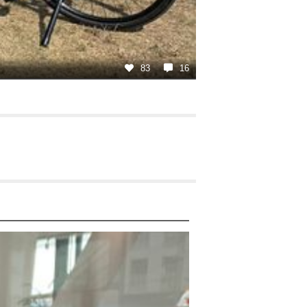
83
16