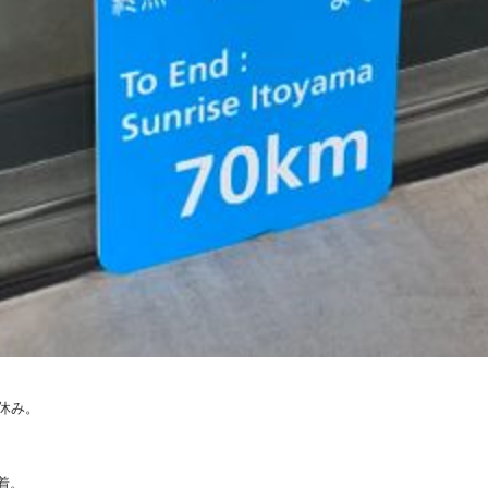
休み。
着。