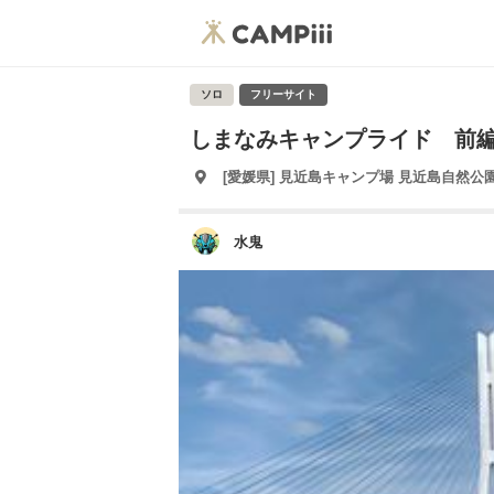
ソロ
フリーサイト
しまなみキャンプライド 前
[愛媛県] 見近島キャンプ場 見近島自然公
水鬼