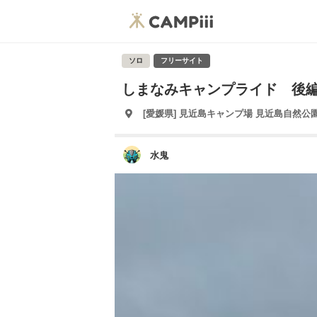
ソロ
フリーサイト
しまなみキャンプライド 後
[愛媛県] 見近島キャンプ場 見近島自然公
水鬼