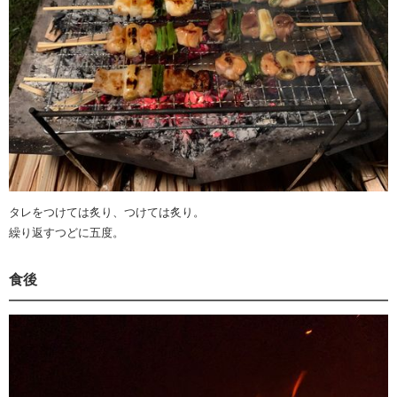
タレをつけては炙り、つけては炙り。
繰り返すつどに五度。
食後