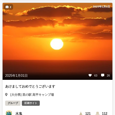
2025年1月1日
2
2025年1月01日
63
26
あけましておめでとうございます
[大分県] 里の駅 高平キャンプ場
グループ
区画サイト
水鬼
121
112