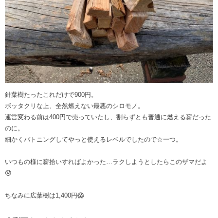
針葉樹たったこれだけで900円。
ボッタクリな上、全然燃えない最悪のシロモノ。
運営変わる前は400円で売っていたし、割らずとも普通に燃える薪だった
のに。
細かくバトニングしてやっと使えるレベルでしたので☆一つ。
いつもの様に薪拾いすればよかった…ラクしようとしたらこのザマだよ
😞
ちなみに広葉樹は1,400円😱