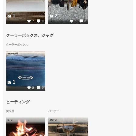
1
2
7
0
6
0
クーラーボックス、ジャグ
クーラーボックス
mont-bell
1
5
0
ヒーティング
焚火台
バーナー
STC
SOTO