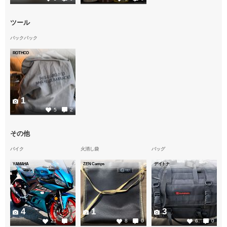
ツール
バックパック
ROTHCO
1
5
2
その他
バイク
火消し袋
バッグ
YAMAHA
ZEN Camps
デイトナ
4
1
3
21
5
8
0
6
0