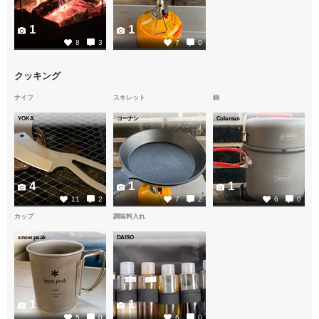
1
1
8
3
7
0
クッキング
ナイフ
スキレット
鍋
YOKA
コーナン
Coleman
4
1
1
11
2
7
2
6
0
カップ
調味料入れ
snow peak
DAISO
1
1
5
0
6
0