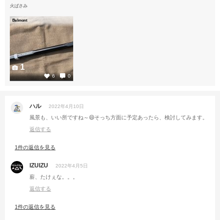
火ばさみ
Belmont
1
6
0
ハル
2022年4月10日
風景も、いい所ですね～😄そっち方面に予定あったら、検討してみます。
返信する
1件の返信を見る
IZUIZU
2022年4月5日
薪、たけぇな。。。
返信する
1件の返信を見る