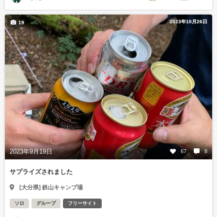
2023年10月26日
19
2023年9月19日
67
8
サプライズされました
[大分県] 鉄山キャンプ場
ソロ
グループ
フリーサイト