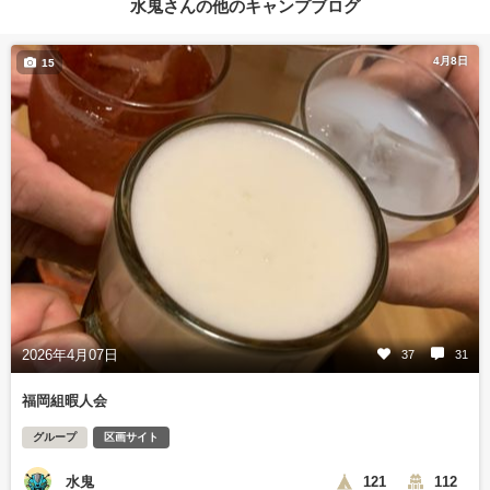
水鬼さんの他のキャンプブログ
4月8日
15
2026年4月07日
37
31
福岡組暇人会
グループ
区画サイト
水鬼
121
112