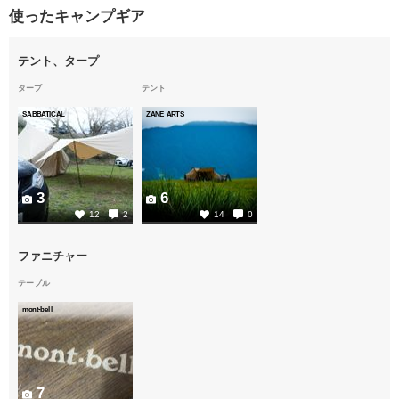
使ったキャンプギア
テント、タープ
タープ
テント
SABBATICAL
ZANE ARTS
3
6
12
2
14
0
ファニチャー
テーブル
mont-bell
7