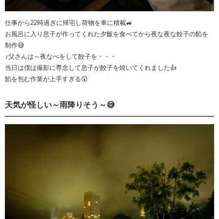
仕事から22時過ぎに帰宅し荷物を車に積載🚙
お風呂に入り息子が作ってくれた夕飯を食べてから夜な夜な餃子の餡を
制作😅
♪父さんは～夜なべをして餃子を・・・
当日は僕は撮影に専念して息子が餃子を焼いてくれました👍
餡を包む作業が上手すぎる😲
天気が怪しい～雨降りそう～😅