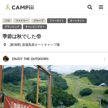
ソロ
ファミリー
グループ
フリーサイト
オートサイト
グランピング
キャンピングカー
季節は秋でした😲
[新潟県] 苗場高原オートキャンプ場
ENJOY THE OUTDOORS
2022年9月4日