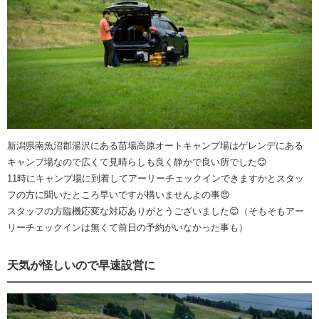
新潟県南魚沼郡湯沢にある苗場高原オートキャンプ場はゲレンデにある
キャンプ場なので広くて見晴らしも良く静かで良い所でした😊
11時にキャンプ場に到着してアーリーチェックインできますかとスタッ
フの方に聞いたところ早いですが構いませんよの事😍
スタッフの方臨機応変な対応ありがとうございました😊（そもそもアー
リーチェックインは無くて前日の予約がいなかった事も）
天気が怪しいので早速設営に