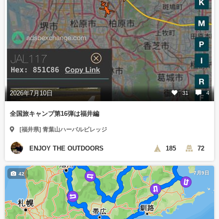
2026年7月10日
31
4
全国旅キャンプ第16弾は福井編
[福井県] 青葉山ハーバルビレッジ
ENJOY THE OUTDOORS
185
72
7月9日
42