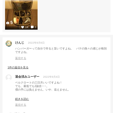
5
14
0
けんじ
2022年9月6日
ハンバーガーって自分で作ると旨いですよね。 パテの熱々の感じが格別
ですよね。
返信する
1件の返信を見る
退会済みユーザー
2022年9月4日
ベルクロートの三日月いいですよね！
でも、最低でも2諭吉･･･。
僕の手には負えません、いや、追えません。
オールドベアのナイフ、カッコよす！です👍
続きを読む
返信する