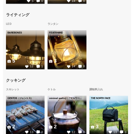
5
0
14
0
ライティング
LED
ランタン
BAREBONES
FEUERHAND
5
3
12
1
14
0
クッキング
スキレット
ケトル
調味料入れ
GENTOS（ジェントス）
minimal works(ミニマルワークス)
THE NORTH FACE
2
2
3
13
0
12
0
13
0