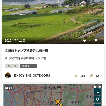
2026年7月11日
33
4
全国旅キャンプ第16弾は福井編
[福井県] 若狭和田キャンプ場
グループ
区画サイト
ENJOY THE OUTDOORS
185
72
7月11日
14