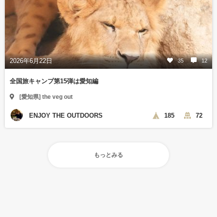
2026年6月22日
35
12
全国旅キャンプ第15弾は愛知編
[愛知県] the veg out
ENJOY THE OUTDOORS
185
72
もっとみる