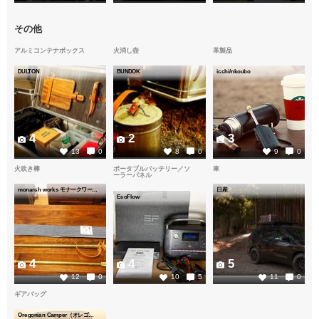
その他
アルミコンテナボックス
火消し壺
革製品
DULTON
BUNDOK
icchi/nkoubo
4
2
3
13
0
8
0
9
0
火吹き棒
ポータブルバッテリー／ソ
車
ーラーパネル
monarch works モナークワークス
日産
EcoFlow
4
4
5
12
0
10
5
11
0
ギアバッグ
Oregonian Camper（オレゴニアンキャンパー）