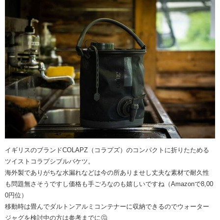
イギリスのブランドCOLAPZ（コラプズ）のコンパクトに折りたためる
ツイストコラプシブルバケツ。
海外製でありがちな水漏れなどは今の所ありませし丈夫な素材で耐久性
も問題無さそうですし価格も手ごろなのも嬉しいですね（Amazonで8,00
0円位）
移動時は畳んでダルトンアルミコンテナーに収納できるのでウォーター
ジャグを検討中の方は参考までに🤔