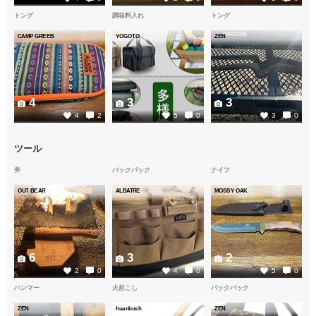
トング
調味料入れ
トング
CAMP GREEB
YOGOTO
ZEN
4
3
3
4
2
5
0
3
0
ツール
斧
バックパック
ナイフ
OUT BEAR
ALBATRE
MOSSY OAK
6
3
2
2
0
4
0
5
0
ハンマー
火起こし
バックパック
ZEN
huanbush
ZEN