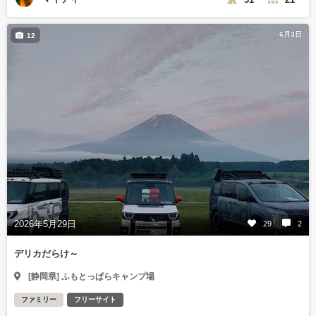
6月3日
12
2026年5月29日
29
2
デリカだらけ～
[静岡県] ふもとっぱらキャンプ場
ファミリー
フリーサイト