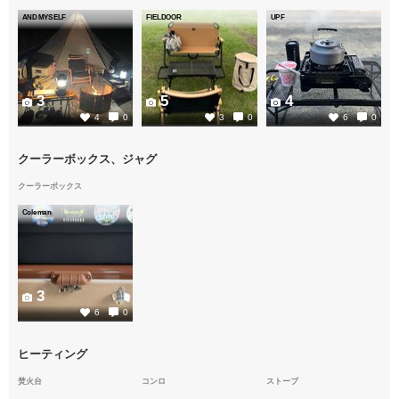
AND MYSELF
FIELDOOR
UPF
3
5
4
4
0
3
0
6
0
クーラーボックス、ジャグ
クーラーボックス
Coleman
3
6
0
ヒーティング
焚火台
コンロ
ストーブ