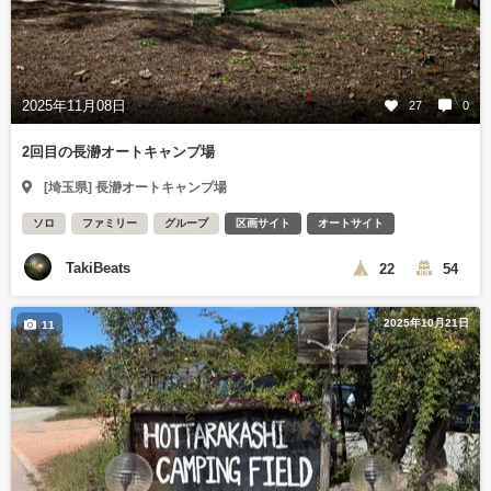
2025年11月08日
27
0
2回目の長瀞オートキャンプ場
[埼玉県] 長瀞オートキャンプ場
ソロ
ファミリー
グループ
区画サイト
オートサイト
TakiBeats
22
54
2025年10月21日
11