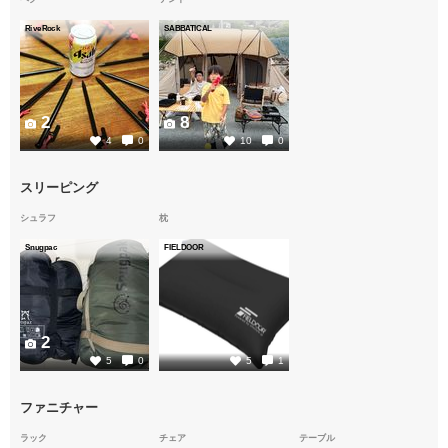
RiveRock
SABBATICAL
2
8
4
0
10
0
スリーピング
シュラフ
枕
Snugpac
FIELDOOR
2
3
5
0
5
1
ファニチャー
ラック
チェア
テーブル