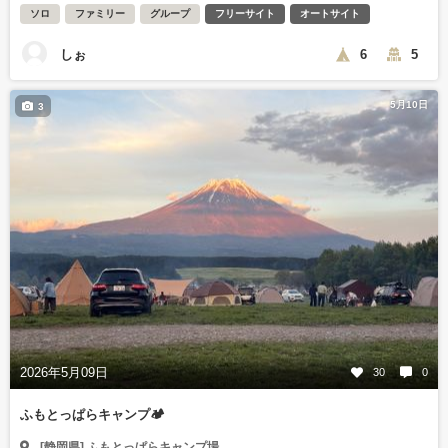
ソロ
ファミリー
グループ
フリーサイト
オートサイト
しぉ
6
5
5月10日
3
2026年5月09日
30
0
ふもとっぱらキャンプ🏕️
[静岡県] ふもとっぱらキャンプ場