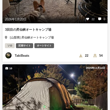
2026年1月20日
22
0
3回目の昇仙峡オートキャンプ場
[山梨県] 昇仙峡オートキャンプ場
ソロ
区画サイト
オートサイト
TakiBeats
22
54
2025年11月14日
10