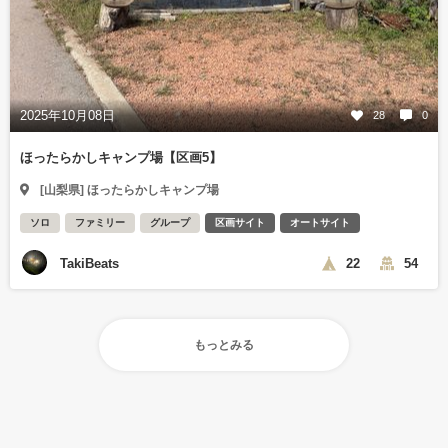
2025年10月08日
28
0
ほったらかしキャンプ場【区画5】
[山梨県] ほったらかしキャンプ場
ソロ
ファミリー
グループ
区画サイト
オートサイト
TakiBeats
22
54
もっとみる