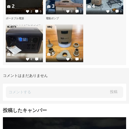
2
3
4
2
0
6
2
5
0
ポータブル電源
電動ポンプ
BLUETTI
WAQ
2
5
4
0
5
0
コメントはまだありません
投稿
投稿したキャンパー