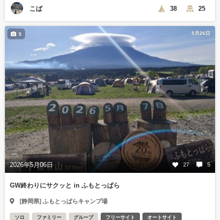
こば
38
25
5月26日
5
2026年5月06日
27
5
GW終わりにサクッと in ふもとっぱら
[静岡県] ふもとっぱらキャンプ場
ソロ
ファミリー
グループ
フリーサイト
オートサイト