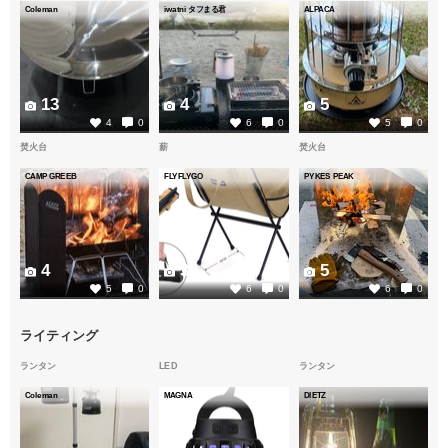
Coleman
iwatni タフまる君
ALPACA
13
4
5
4
0
6
0
5
0
焚火台
薪
焚火台
CAMP GREEB
FLYFLYGO
PYKES PEAK
4
3
5
5
0
6
0
6
0
ライティング
ランタン
LED
ランタン
Coleman
MAGNA
DIETZ