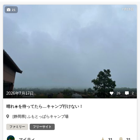
7月19日
21
2026年7月17日
26
2
晴れ☀️を待ってたら…キャンプ行けない！
[静岡県] ふもとっぱらキャンプ場
ファミリー
フリーサイト
マイティ
31
21