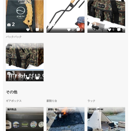
2
2
3
1
0
3
0
6
0
バックパック
ZEN
3
6
0
その他
ギアボックス
薪割り台
ラック
無印良品
薪割り達人
PYKES PEAK