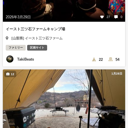
2026年3月29日
27
0
イースト三ツ石ファームキャンプ場
[山梨県] イースト三ツ石ファーム
ファミリー
区画サイト
TakiBeats
22
54
1月28日
12