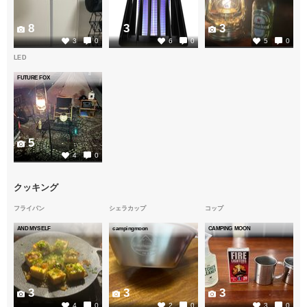
8
3
3
3
0
6
0
5
0
LED
FUTURE FOX
5
4
0
クッキング
フライパン
シェラカップ
コップ
AND MYSELF
campingmoon
CAMPING MOON
3
3
3
4
0
2
0
3
0