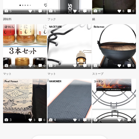
5
6
5
5
0
4
0
6
0
調味料
フック
鍋
ほりにし
NACETURE
Bebemax
4
3
4
5
0
3
0
4
0
マット
マット
ストーブ
Peel Forest
HAMOMER
コーナン
3
4
2
3
0
4
0
4
0