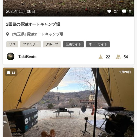
2025年11月08日
27
0
2回目の長瀞オートキャンプ場
[埼玉県] 長瀞オートキャンプ場
ソロ
ファミリー
グループ
区画サイト
オートサイト
TakiBeats
22
54
1月28日
12