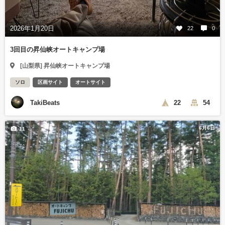
2026年1月20日
22
0
3回目の昇仙峡オートキャンプ場
[山梨県] 昇仙峡オートキャンプ場
ソロ
区画サイト
オートサイト
TakiBeats
22
54
6月6日
11