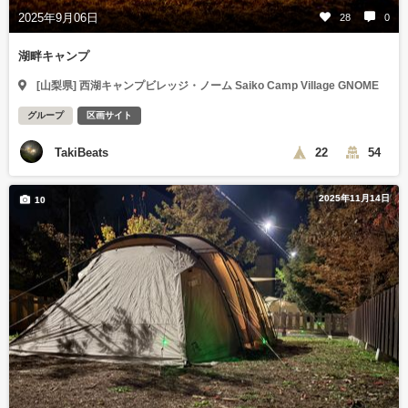
2025年9月06日
28
0
湖畔キャンプ
[山梨県] 西湖キャンプビレッジ・ノーム Saiko Camp Village GNOME
グループ
区画サイト
TakiBeats
22
54
2025年11月14日
10