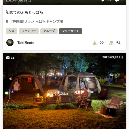
2025年3月29日
39
0
初めてのふもとっぱら
[静岡県] ふもとっぱらキャンプ場
ソロ
ファミリー
グループ
フリーサイト
TakiBeats
22
54
2025年9月12日
11