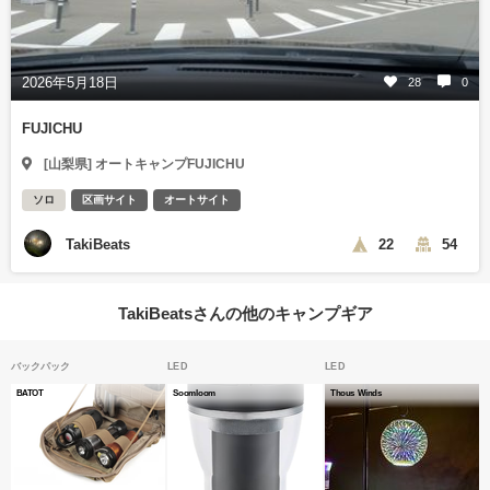
2026年5月18日
28
0
FUJICHU
[山梨県] オートキャンプFUJICHU
ソロ
区画サイト
オートサイト
TakiBeats
22
54
TakiBeatsさんの他のキャンプギア
バックパック
LED
LED
BATOT
Soomloom
Thous Winds