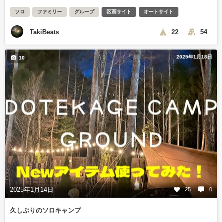
ソロ
ファミリー
グループ
区画サイト
オートサイト
TakiBeats
22
54
2025年1月18日
10
2025年1月14日
25
0
久しぶりのソロキャンプ