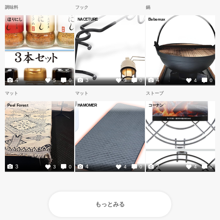
調味料
フック
鍋
ほりにし
NACETURE
Bebemax
4
3
4
5
0
3
0
4
0
マット
マット
ストーブ
Peel Forest
HAMOMER
コーナン
3
4
2
3
0
4
0
4
0
もっとみる