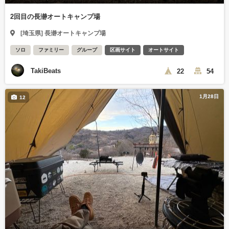
2回目の長瀞オートキャンプ場
[埼玉県] 長瀞オートキャンプ場
ソロ
ファミリー
グループ
区画サイト
オートサイト
TakiBeats
22
54
1月28日
12