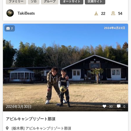
ファミリー
ソロ
グループ
オートサイト
区画サイト
TakiBeats
22
54
2024年4月23日
7
2024年3月30日
30
0
アビルキャンプリゾート那須
[栃木県] アビルキャンプリゾート那須