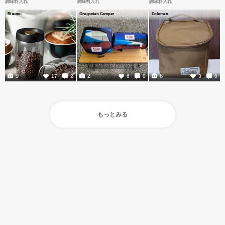
調味料入れ
調味料入れ
調味料入れ
Rizumu
Oregonian Camper
Coleman
9
2
6
17
2
6
0
3
0
もっとみる