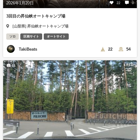
2026年1月20日
22
0
3回目の昇仙峡オートキャンプ場
[山梨県] 昇仙峡オートキャンプ場
ソロ
区画サイト
オートサイト
TakiBeats
22
54
6月6日
11