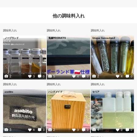
他の調味料入れ
調味料入れ
調味料入れ
調味料入れ
ノーブランド
鬼嫁PRODUCTS
Unique Geocaches2
2
5
2
3
0
4
0
4
0
調味料入れ
調味料入れ
調味料入れ
asobito
ハンドメイド
セリア
3
2
4
6
3
3
0
9
0