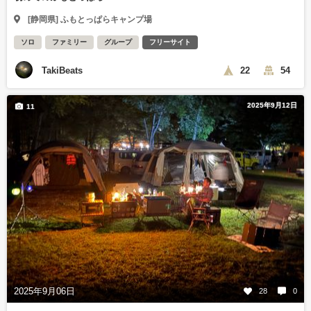
[静岡県] ふもとっぱらキャンプ場
ソロ
ファミリー
グループ
フリーサイト
TakiBeats
22
54
2025年9月12日
11
2025年9月06日
28
0