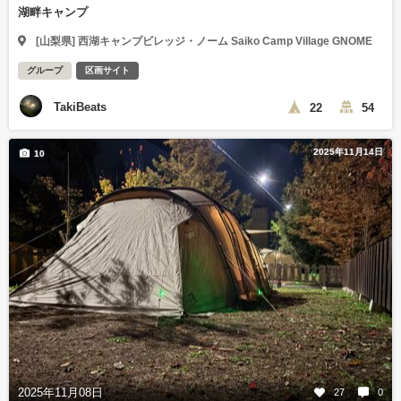
湖畔キャンプ
[山梨県] 西湖キャンプビレッジ・ノーム Saiko Camp Village GNOME
グループ
区画サイト
TakiBeats
22
54
2025年11月14日
10
2025年11月08日
27
0