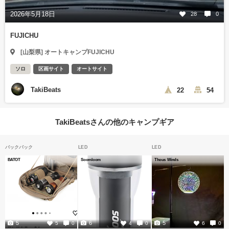
2026年5月18日
28
0
FUJICHU
[山梨県] オートキャンプFUJICHU
ソロ
区画サイト
オートサイト
TakiBeats
22
54
TakiBeatsさんの他のキャンプギア
バックパック
LED
LED
BATOT
Soomloom
Thous Winds
5
6
5
5
0
4
0
6
0