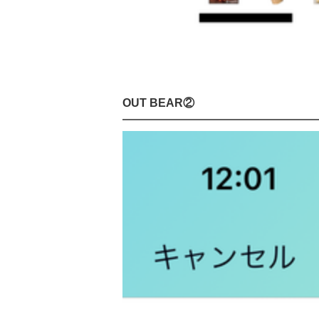
OUT BEAR②