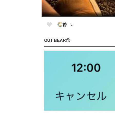
2
OUT BEAR①