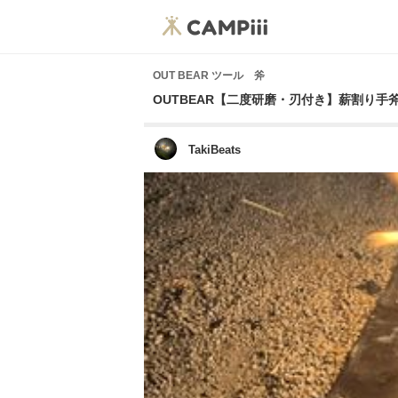
OUT BEAR ツール 斧
OUTBEAR【二度研磨・刃付き】薪割り手
TakiBeats