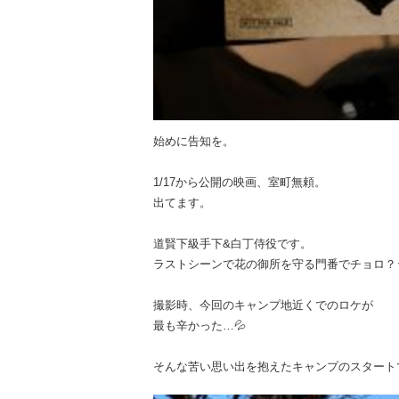
始めに告知を。
1/17から公開の映画、室町無頼。
出てます。
道賢下級手下&白丁侍役です。
ラストシーンで花の御所を守る門番でチョロ？
撮影時、今回のキャンプ地近くでのロケが
最も辛かった…💦
そんな苦い思い出を抱えたキャンプのスタート