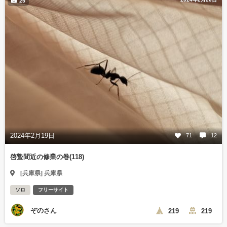
25
2024年2月19日
71
12
啓蟄間近の修業の巻(118)
[兵庫県] 兵庫県
ソロ
フリーサイト
ぞのさん
219
219