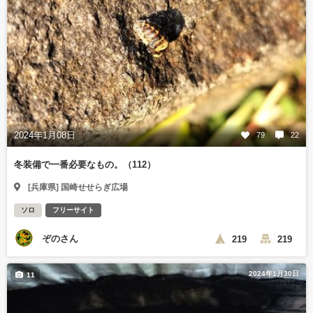
2024年1月08日
79
22
冬装備で一番必要なもの。（112）
[兵庫県] 国崎せせらぎ広場
ソロ
フリーサイト
ぞのさん
219
219
2024年1月30日
11