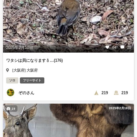
2025年2月10日
64
20
ワタシは貝になります💧…(176)
[大阪府] 大阪府
ソロ
フリーサイト
ぞのさん
219
219
2025年2月18日
19