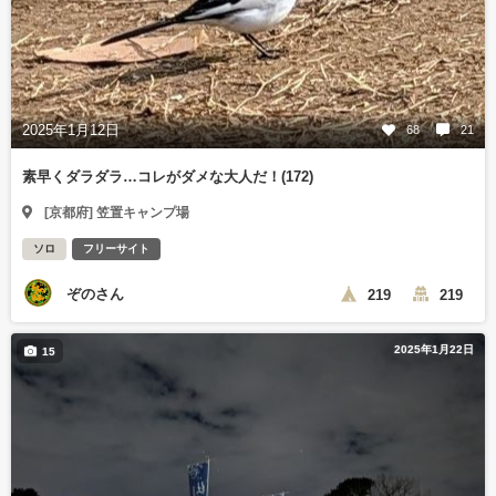
2025年1月12日
68
21
素早くダラダラ…コレがダメな大人だ！(172)
[京都府] 笠置キャンプ場
ソロ
フリーサイト
ぞのさん
219
219
2025年1月22日
15