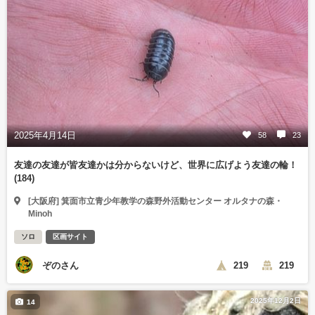
2025年4月14日
58
23
友達の友達が皆友達かは分からないけど、世界に広げよう友達の輪！
(184)
[大阪府] 箕面市立青少年教学の森野外活動センター オルタナの森・
Minoh
ソロ
区画サイト
ぞのさん
219
219
2025年12月2日
14