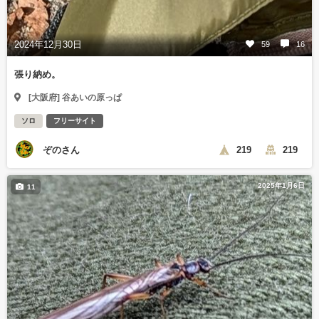
2024年12月30日
59
16
張り納め。
[大阪府] 谷あいの原っぱ
ソロ
フリーサイト
ぞのさん
219
219
2025年1月6日
11