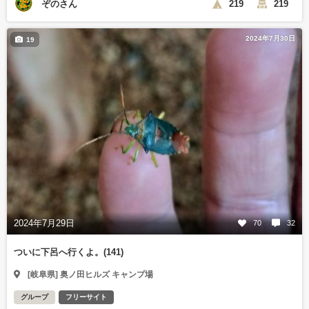
ぞのさん
219
219
2024年7月30日
19
2024年7月29日
70
32
ついに下呂へ行くよ。(141)
[岐阜県] 奥ノ田ヒルズ キャンプ場
グループ
フリーサイト