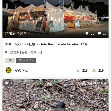
2025年1月21日
71
19
スキー&デイ〜&牡蠣〜♪ Into the charade.No idea.(173)
[大阪府] 谷あいの原っぱ
ソロ
フリーサイト
ぞのさん
219
219
2025年2月11日
18