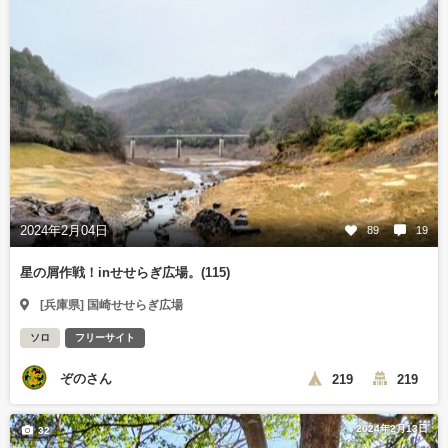
2024年2月04日
89
19
星の屑作戦！inせせらぎ広場。(115)
[兵庫県] 国崎せせらぎ広場
ソロ
フリーサイト
ぞのさん
219
219
2024年2月13日
32