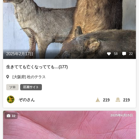
2025年2月17日
58
22
生きてても亡くなってても…(177)
[大阪府] 杜のテラス
ソロ
区画サイト
ぞのさん
219
219
2025年4月15日
32