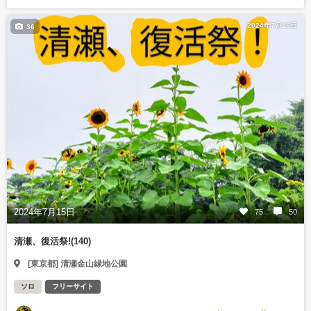
2024年7月16日
36
2024年7月15日
75
50
清瀬、復活祭!(140)
[東京都] 清瀬金山緑地公園
ソロ
フリーサイト