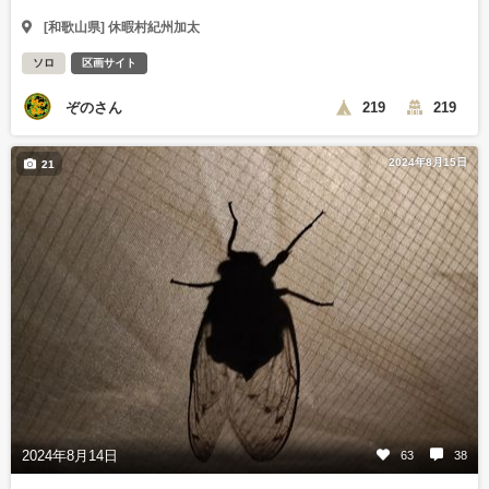
[和歌山県] 休暇村紀州加太
ソロ
区画サイト
ぞのさん
219
219
2024年8月15日
21
2024年8月14日
63
38