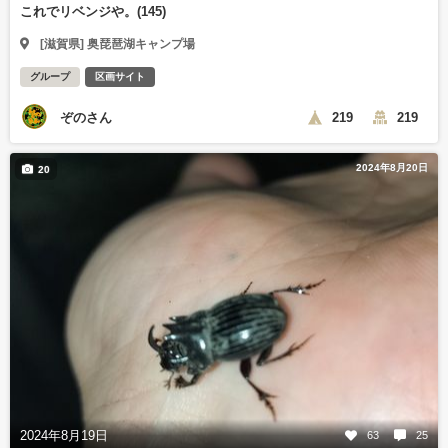
これでリベンジや。(145)
[滋賀県] 奥琵琶湖キャンプ場
グループ
区画サイト
ぞのさん
219
219
2024年8月20日
20
2024年8月19日
63
25