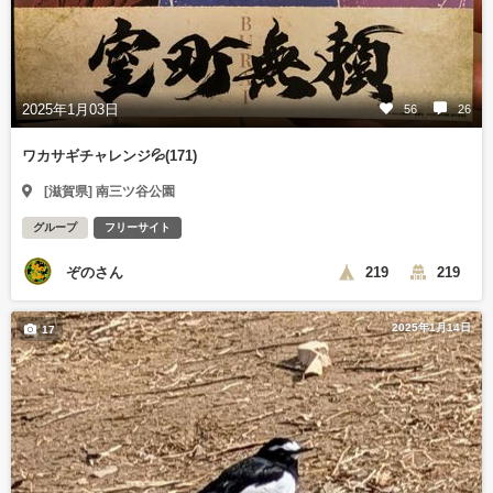
2025年1月03日
56
26
ワカサギチャレンジ💦(171)
[滋賀県] 南三ツ谷公園
グループ
フリーサイト
ぞのさん
219
219
2025年1月14日
17