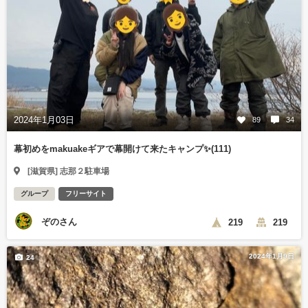
2024年1月03日
89
34
幕初めをmakuakeギアで幕開けて来たキャンプ✨(111)
[滋賀県] 志那２駐車場
グループ
フリーサイト
ぞのさん
219
219
2024年1月9日
24