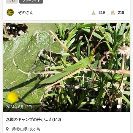
ソロ
フリーサイト
ぞのさん
219
219
2024年8月13日
18
2024年8月12日
61
31
念願のキャンプの筈が…💧(143)
[和歌山県] 友ヶ島