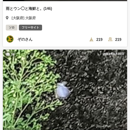
雨とウン◯と海鮮と。(146)
[大阪府] 大阪府
ソロ
フリーサイト
ぞのさん
219
219
2024年9月30日
16