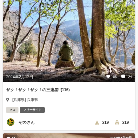
2024年2月12日
88
24
ザク！ザク！ザク！の三連星!!(116)
[兵庫県] 兵庫県
ソロ
フリーサイト
ぞのさん
219
219
2024年2月20日