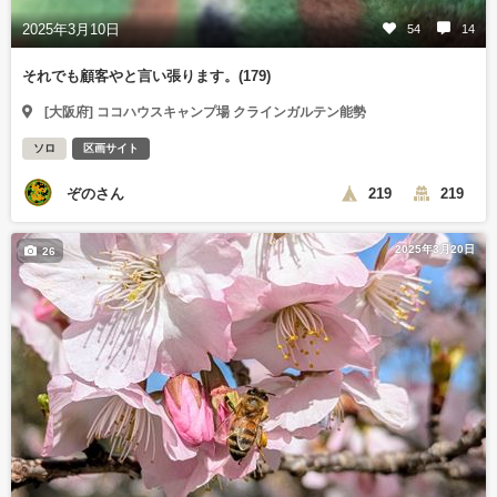
2025年3月10日
54
14
それでも顧客やと言い張ります。(179)
[大阪府] ココハウスキャンプ場 クラインガルテン能勢
ソロ
区画サイト
ぞのさん
219
219
2025年3月20日
26