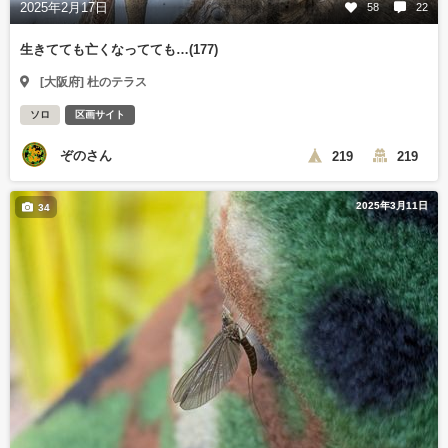
2025年2月17日
58
22
生きてても亡くなってても…(177)
[大阪府] 杜のテラス
ソロ
区画サイト
ぞのさん
219
219
2025年3月11日
34