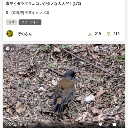
素早くダラダラ…コレがダメな大人だ！(172)
[京都府] 笠置キャンプ場
ソロ
フリーサイト
ぞのさん
219
219
2025年2月11日
18
2025年2月10日
64
20