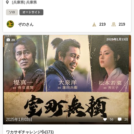
[兵庫県] 兵庫県
ソロ
オートサイト
ぞのさん
219
219
2025年1月13日
20
2025年1月03日
56
26
ワカサギチャレンジ💦(171)