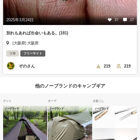
2025年3月24日
57
17
別れもあれば出会いもある。(181)
[大阪府] 大阪府
ソロ
フリーサイト
ぞのさん
219
219
他のノーブランドのキャンプギア
テント
タープ
火起こし
ノーブランド
ノーブランド
ノーブランド