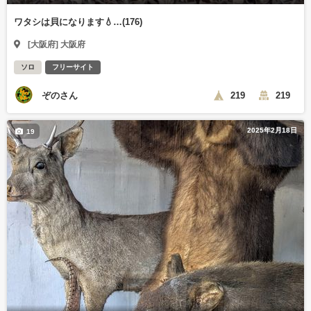
ワタシは貝になります💧…(176)
[大阪府] 大阪府
ソロ
フリーサイト
ぞのさん
219
219
2025年2月18日
19