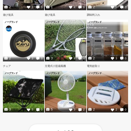
2
1
2
3
0
4
0
3
0
遊び道具
遊び道具
調味料入れ
ノーブランド
ノーブランド
ノーブランド
2
3
2
3
0
4
0
3
0
チェア
充電式小型扇風機
電気蚊取り
ノーブランド
ノーブランド
ノーブランド
3
5
2
5
0
3
2
2
0