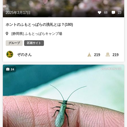
2025年3月17日
68
23
ホントのふもとっぱらの洗礼とは？(180)
[静岡県] ふもとっぱらキャンプ場
グループ
区画サイト
ぞのさん
219
219
2025年3月24日
24