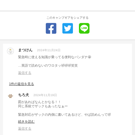
このキャンプギアをシェアする
まつけん
2024年11月24日
緊急時に使える知識が乗ってる便利なバンダナ🤩
…英語で読めないのワロタッ🤣🤣🤣笑笑
返信する
1件の返信を見る
ちろ犬
2024年11月19日
図があればなんとかなる！！
同じ系統でザックもあったなぁー
緊急対応がザックの内側に書いてあるけど、やぱ読めんって🤣
続きを読む
大丈夫、最悪Google先生が画像から翻訳してくれる👍電波必須だけど〜
返信する