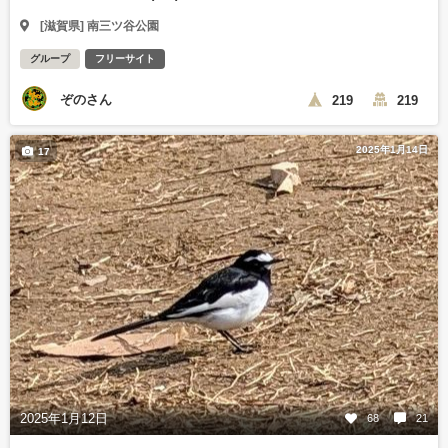
[滋賀県] 南三ツ谷公園
グループ
フリーサイト
ぞのさん
219
219
2025年1月14日
17
2025年1月12日
68
21