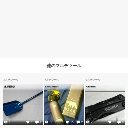
他のマルチツール
マルチツール
マルチツール
マルチツール
永塚製作所
Lilima BEAR
GERBER
1
8
2
8
2
15
2
3
0