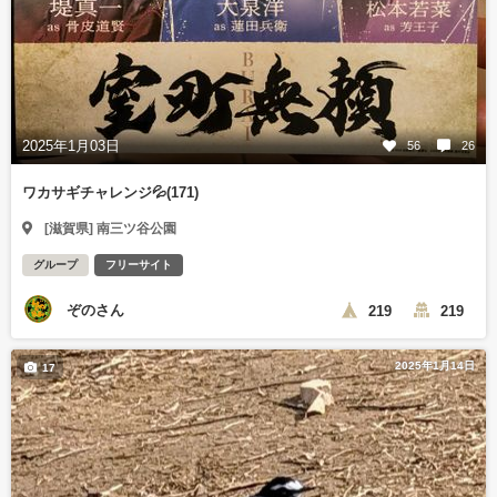
2025年1月03日
56
26
ワカサギチャレンジ💦(171)
[滋賀県] 南三ツ谷公園
グループ
フリーサイト
ぞのさん
219
219
2025年1月14日
17