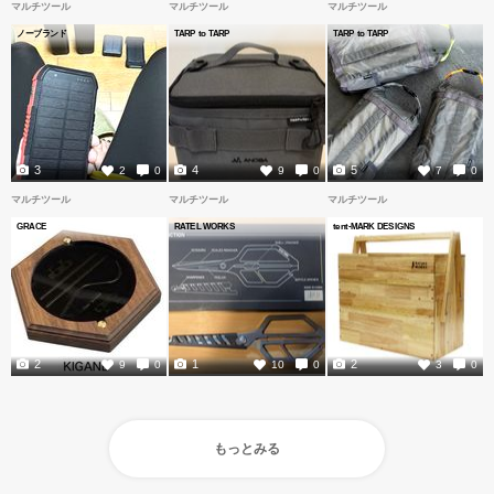
マルチツール
マルチツール
マルチツール
ノーブランド
TARP to TARP
TARP to TARP
3
4
5
2
0
9
0
7
0
マルチツール
マルチツール
マルチツール
GRACE
RATEL WORKS
tent-MARK DESIGNS
2
1
2
9
0
10
0
3
0
もっとみる