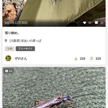
2024年12月30日
59
16
張り納め。
[大阪府] 谷あいの原っぱ
ソロ
フリーサイト
ぞのさん
219
219
2025年1月6日
11