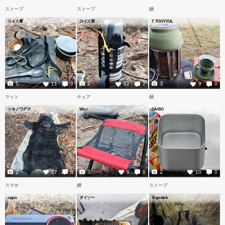
ストーブ
ストーブ
鍋
スイス軍
スイス軍
T TOOYFUL
5
2
3
11
0
12
2
9
0
マット
チェア
鍋
ツキノワグマ
Wist
DAISO
2
3
2
17
8
8
0
10
0
スマホ
網
ストーブ
oppo
ダイソー
Signstek