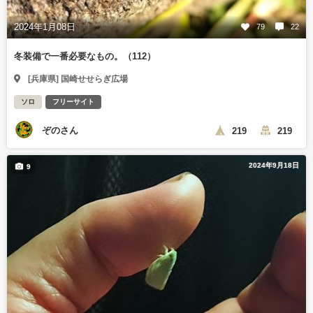
2024年1月08日
79
22
冬装備で一番必要なもの。（112）
[兵庫県] 国崎せせらぎ広場
ソロ
フリーサイト
ぞのさん
219
219
2024年9月18日
9