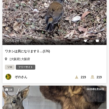
2025年2月10日
64
20
ワタシは貝になります💧…(176)
[大阪府] 大阪府
ソロ
フリーサイト
ぞのさん
219
219
2025年2月18日
19