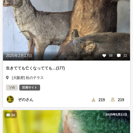
2025年2月17日
58
22
生きてても亡くなってても…(177)
[大阪府] 杜のテラス
ソロ
区画サイト
ぞのさん
219
219
2025年3月11日
34