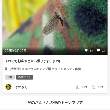
2025年3月10日
54
14
それでも顧客やと言い張ります。(179)
[大阪府] ココハウスキャンプ場 クラインガルテン能勢
ソロ
区画サイト
ぞのさん
219
219
ぞのさんさんの他のキャンプギア