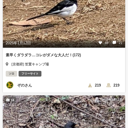
2025年1月12日
68
21
素早くダラダラ…コレがダメな大人だ！(172)
[京都府] 笠置キャンプ場
ソロ
フリーサイト
ぞのさん
219
219
2025年2月11日
18