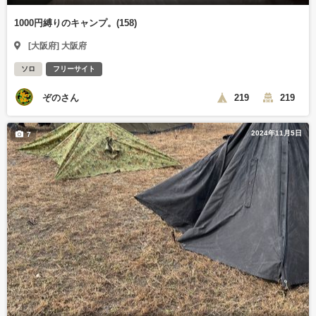
1000円縛りのキャンプ。(158)
[大阪府] 大阪府
ソロ
フリーサイト
ぞのさん
219
219
2024年11月5日
7