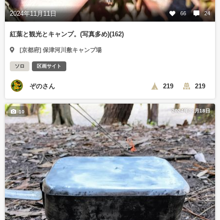
2024年11月11日
66
24
紅葉と観光とキャンプ。(写真多め)(162)
[京都府] 保津河川敷キャンプ場
ソロ
区画サイト
ぞのさん
219
219
2024年11月18日
10