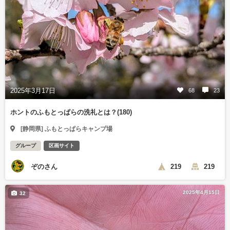
2025年3月17日
68
23
ホントのふもとっぱらの洗礼とは？(180)
[静岡県] ふもとっぱらキャンプ場
グループ
区画サイト
ぞのさん
219
219
2025年4月15日
32