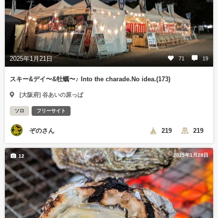
2025年1月21日
71
19
スキー&デイ〜&牡蠣〜♪ Into the charade.No idea.(173)
[大阪府] 谷あいの原っぱ
ソロ
フリーサイト
ぞのさん
219
219
2025年1月28日
12