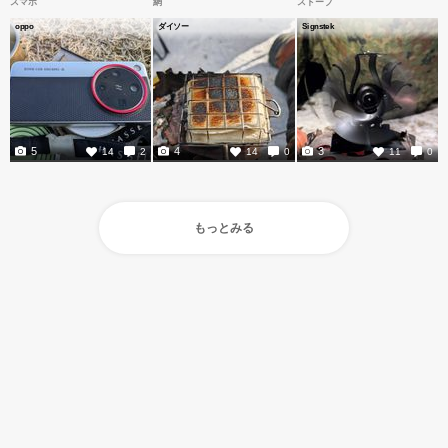
スマホ
網
ストーブ
oppo
ダイソー
Signstek
5
4
3
14
2
14
0
11
0
もっとみる