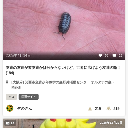
2025年4月14日
58
23
友達の友達が皆友達かは分からないけど、世界に広げよう友達の輪！
(184)
[大阪府] 箕面市立青少年教学の森野外活動センター オルタナの森・
Minoh
ソロ
区画サイト
ぞのさん
219
219
2025年12月22日
24