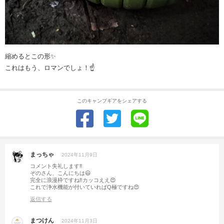
縮めるとこの形✨
これはもう、ロマンでしょ！☝️
このキャンプギアをシェアする
まっちゃ
2024年11月9日
コメント失礼します‼︎
ぞのさん、こんにちは😃
完全に浪漫枠ですね‼︎カッコええ😍
これで浄水機能が付いていればQ極ですね😍
返信する
まつけん
2024年11月3日