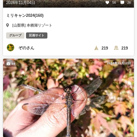
2024年11月04日
56
26
ミリキャン2024(160)
[山梨県] 本栖湖リゾート
グループ
区画サイト
ぞのさん
219
219
2024年11月12日
49