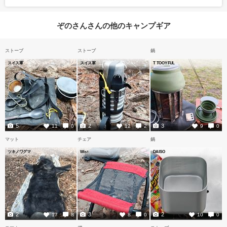
ぞのさんさんの他のキャンプギア
ストーブ
ストーブ
鍋
スイス軍
スイス軍
T TOOYFUL
5
2
3
11
0
12
2
9
0
マット
チェア
鍋
ツキノワグマ
Wist
DAISO
2
3
2
17
8
8
0
10
0