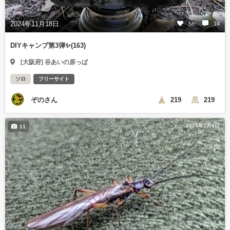
2024年11月18日
58
14
DIYキャンプ第3弾✨(163)
[大阪府] 谷あいの原っぱ
ソロ
フリーサイト
ぞのさん
219
219
2025年1月6日
11