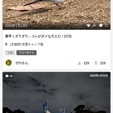
2025年1月12日
68
21
素早くダラダラ…コレがダメな大人だ！(172)
[京都府] 笠置キャンプ場
ソロ
フリーサイト
ぞのさん
219
219
2025年1月22日
15