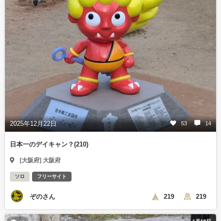
2025年12月22日
53
14
日本一のデイキャン？(210)
[大阪府] 大阪府
ソロ
フリーサイト
ぞのさん
219
219