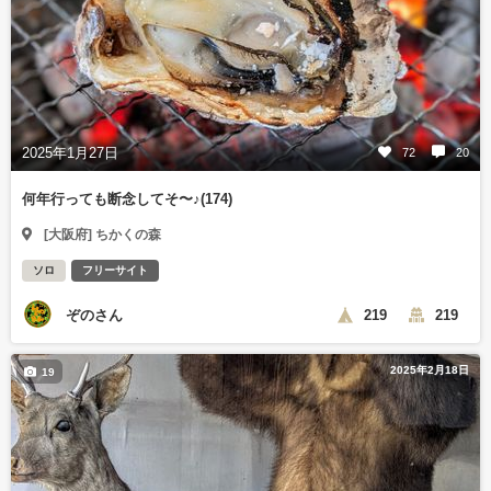
2025年1月27日
72
20
何年行っても断念してそ〜♪(174)
[大阪府] ちかくの森
ソロ
フリーサイト
ぞのさん
219
219
2025年2月18日
19