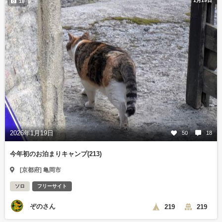
1月19日
18
2026年1月19日
50
18
今年初のお泊まりキャンプ(213)
[京都府] 亀岡市
ソロ
フリーサイト
ぞのさん
219
219