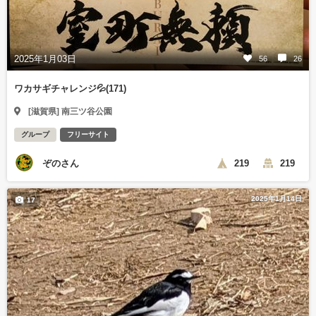
2025年1月03日
56
26
ワカサギチャレンジ💦(171)
[滋賀県] 南三ツ谷公園
グループ
フリーサイト
ぞのさん
219
219
2025年1月14日
17