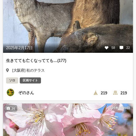
2025年2月17日
58
22
生きてても亡くなってても…(177)
[大阪府] 杜のテラス
ソロ
区画サイト
ぞのさん
219
219
2025年3月20日
26