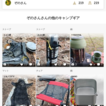
ぞのさん
219
219
ぞのさんさんの他のキャンプギア
ストーブ
ストーブ
鍋
スイス軍
スイス軍
T TOOYFUL
5
2
3
11
0
12
2
9
0
マット
チェア
鍋
ツキノワグマ
Wist
DAISO
2
3
2
17
8
8
0
10
0