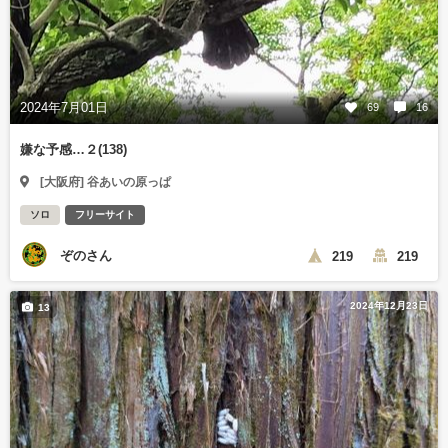
2024年7月01日
69
16
嫌な予感…２(138)
[大阪府] 谷あいの原っぱ
ソロ
フリーサイト
ぞのさん
219
219
2024年12月23日
13