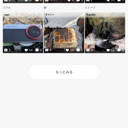
スマホ
網
ストーブ
oppo
ダイソー
Signstek
5
4
3
14
2
14
0
11
0
もっとみる