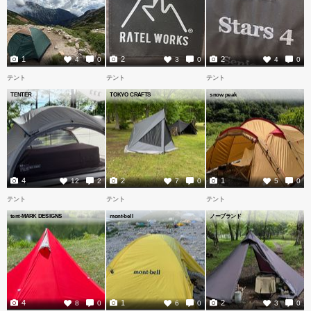
1
2
2
4
0
3
0
4
0
テント
テント
テント
TENTER
TOKYO CRAFTS
snow peak
4
2
1
12
2
7
0
5
0
テント
テント
テント
tent-MARK DESIGNS
mont-bell
ノーブランド
4
1
2
8
0
6
0
3
0