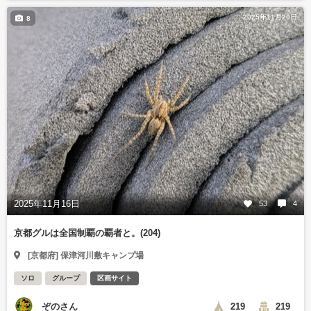
2025年11月20日
8
2025年11月16日
53
4
京都グルは全国制覇の覇者と。(204)
[京都府] 保津河川敷キャンプ場
ソロ
グループ
区画サイト
ぞのさん
219
219