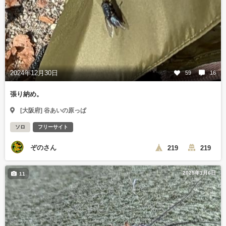
2024年12月30日
59
16
張り納め。
[大阪府] 谷あいの原っぱ
ソロ
フリーサイト
ぞのさん
219
219
2025年1月6日
11