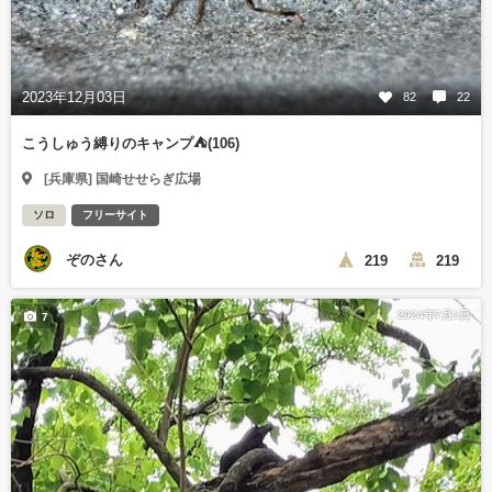
2023年12月03日
82
22
こうしゅう縛りのキャンプ⛺(106)
[兵庫県] 国崎せせらぎ広場
ソロ
フリーサイト
ぞのさん
219
219
2024年7月1日
7