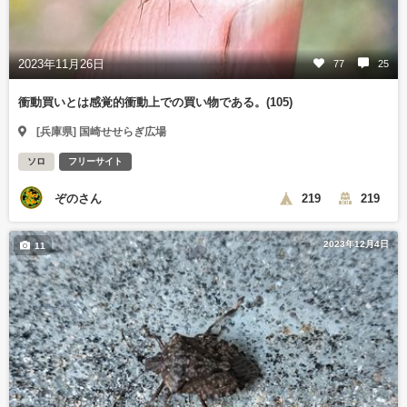
2023年11月26日
77
25
衝動買いとは感覚的衝動上での買い物である。(105)
[兵庫県] 国崎せせらぎ広場
ソロ
フリーサイト
ぞのさん
219
219
2023年12月4日
11