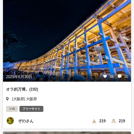
2025年6月30日
59
20
オラ的万博。(192)
[大阪府] 大阪府
ソロ
フリーサイト
ぞのさん
219
219