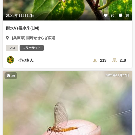
2023年11月12日
98
18
耐水Vs浸水💦(104)
[兵庫県] 国崎せせらぎ広場
ソロ
フリーサイト
ぞのさん
219
219
2023年11月27日
20