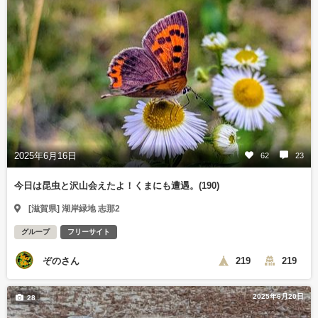
2025年6月16日
62
23
今日は昆虫と沢山会えたよ！くまにも遭遇。(190)
[滋賀県] 湖岸緑地 志那2
グループ
フリーサイト
ぞのさん
219
219
2025年6月20日
28