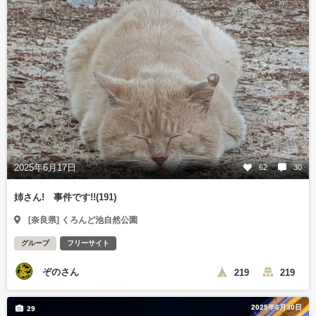
2025年6月17日
62
30
姉さん! 事件です!!(191)
[奈良県] くろんど池自然公園
グループ
フリーサイト
ぞのさん
219
219
2025年6月30日
29