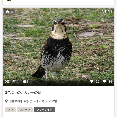
3月18日
30
2026年3月16日
52
24
1年ぶりの、カレーの日
[静岡県] ふもとっぱらキャンプ場
ソロ
グループ
フリーサイト