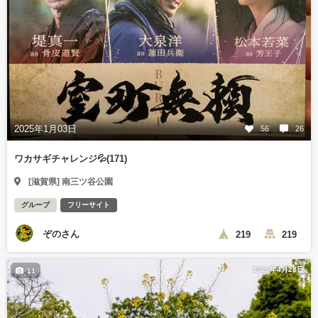
2025年1月03日
56
26
ワカサギチャレンジ💦(171)
[滋賀県] 南三ツ谷公園
グループ
フリーサイト
ぞのさん
219
219
2025年4月28日
11