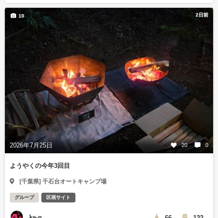
2日前
10
2026年7月25日
20
0
ようやくの今年3回目
[千葉県] 千石台オートキャンプ場
グループ
区画サイト
ke-n
66
122