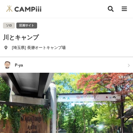
ソロ
区画サイト
川とキャンプ
[埼玉県] 長瀞オートキャンプ場
P-ya
5月31日