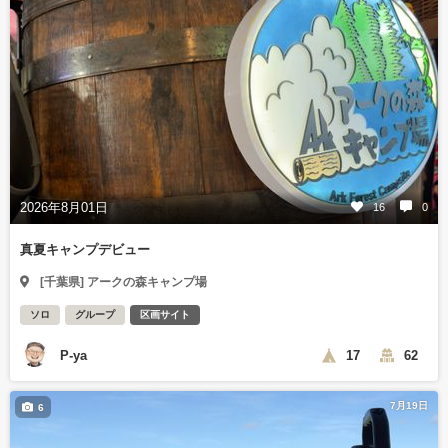
2026年8月01日
16
0
真夏キャンプデビュー
[千葉県] アークの森キャンプ場
ソロ
グループ
区画サイト
P-ya
17
62
7月19日
6