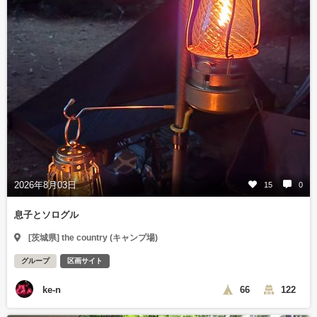
2026年8月03日
15
0
息子とソログル
[茨城県] the country (キャンプ場)
グループ
区画サイト
ke-n
66
122