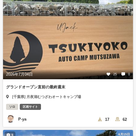
2026年7月04日
25
0
グランドオープン直前の最終週末
[千葉県] 月夜湖むつざわオートキャンプ場
ソロ
区画サイト
P-ya
17
62
6月15日
5