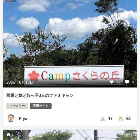
2026年6月13日
22
0
両親と妹と姪っ子3人のファミキャン
ファミリー
区画サイト
P-ya
17
62
6月7日
6