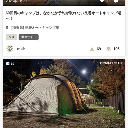
2026年2月21日
41
2
60回目のキャンプは、なかなか予約が取れない長瀞オートキャンプ場
へ！
[埼玉県] 長瀞オートキャンプ場
ソロ
区画サイト
ma9
69
105
2025年11月14日
10