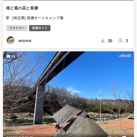
桜と菜の花と長瀞
[埼玉県] 長瀞オートキャンプ場
ファミリー
区画サイト
aozora
26
3
2月22日
51