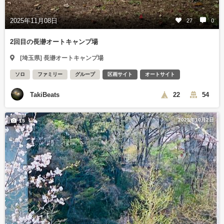
2025年11月08日
27
0
2回目の長瀞オートキャンプ場
[埼玉県] 長瀞オートキャンプ場
ソロ
ファミリー
グループ
区画サイト
オートサイト
TakiBeats
22
54
2025年10月2日
15