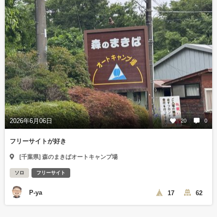
2026年6月06日
20
0
フリーサイトが好き
[千葉県] 森のまきばオートキャンプ場
ソロ
フリーサイト
P-ya
17
62