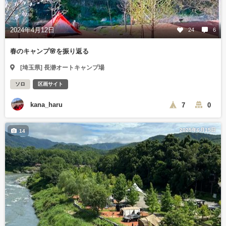
2024年4月12日
24
6
春のキャンプ🌸を振り返る
[埼玉県] 長瀞オートキャンプ場
ソロ
区画サイト
kana_haru
7
0
2025年6月15日
14