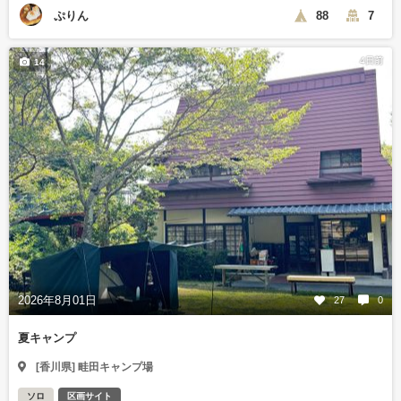
ぷりん
88
7
4日前
14
2026年8月01日
27
0
夏キャンプ
[香川県] 畦田キャンプ場
ソロ
区画サイト