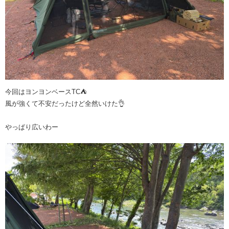
今回はヨンヨンベースTC⛺️
風が強くて不安だったけど全然いけた👌
やっぱり広いわー