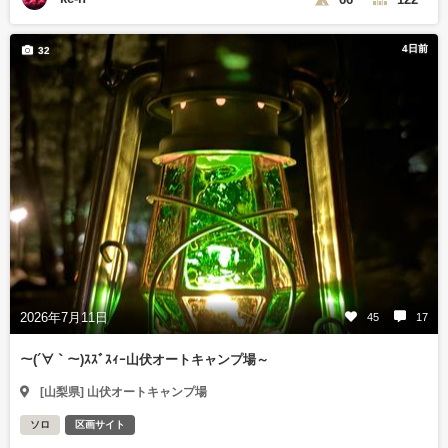
4日前
32
2026年7月11日
45
17
～(´∀｀～)ｽｽﾞｽｨｰ山伏オートキャンプ場～
[山梨県] 山伏オートキャンプ場
ソロ
区画サイト