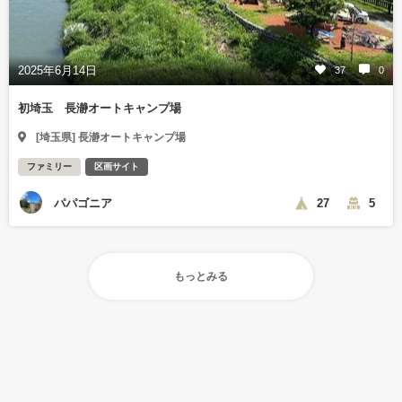
2025年6月14日
37
0
初埼玉 長瀞オートキャンプ場
[埼玉県] 長瀞オートキャンプ場
ファミリー
区画サイト
パパゴニア
27
5
もっとみる