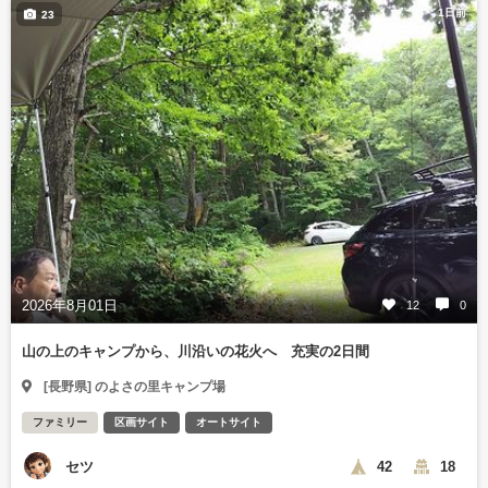
1日前
23
2026年8月01日
12
0
山の上のキャンプから、川沿いの花火へ 充実の2日間
[長野県] のよさの里キャンプ場
ファミリー
区画サイト
オートサイト
セツ
42
18