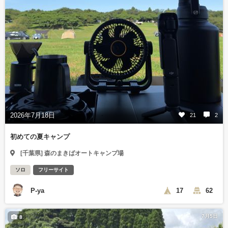
2026年7月18日
21
2
初めての夏キャンプ
[千葉県] 森のまきばオートキャンプ場
ソロ
フリーサイト
P-ya
17
62
7月5日
8