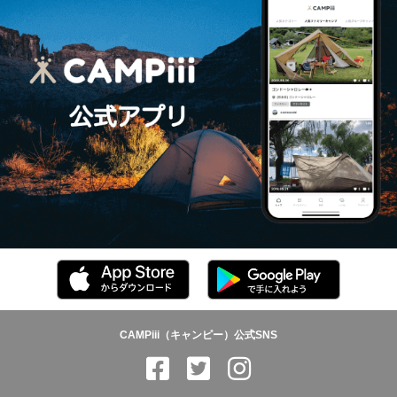
CAMPiii（キャンピー）公式SNS