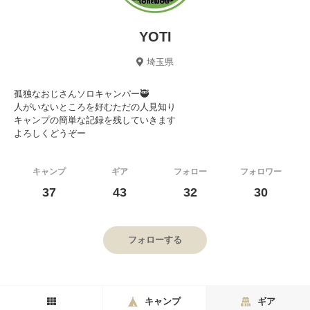
YOTI
埼玉県
孤独なおじさんソロキャンパー🥷
人がいないところを好むただの人見知り
キャンプの簡単な記録を残していきます
よろしくどうぞー
キャンプ
ギア
フォロー
フォロワー
37
43
32
30
フォローする
キャンプ
ギア