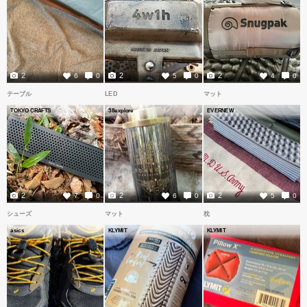
2
2
2
6
0
5
0
4
0
テーブル
LED
マット
TOKYO CRAFTS
38explore
EVERNEW
2
2
2
7
0
6
0
5
0
シューズ
マット
枕
asics
KLYMIT
KLYMIT