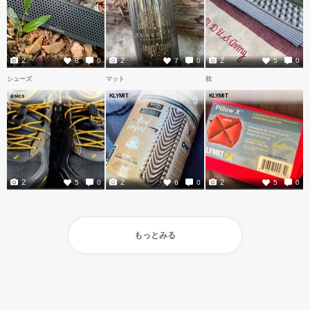
2
2
2
8
0
7
0
5
0
シューズ
マット
枕
asics
KLYMIT
KLYMIT
2
2
2
5
0
6
0
5
0
もっとみる