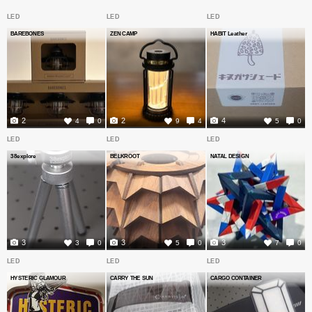
LED
LED
LED
BAREBONES
ZEN CAMP
HABIT Leather
2
2
4
4
0
9
4
5
0
LED
LED
LED
38explore
BELKROOT
NATAL DESIGN
3
3
3
3
0
5
0
7
0
LED
LED
LED
HYSTERIC GLAMOUR
CARRY THE SUN
CARGO CONTAINER