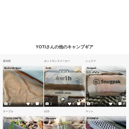
YOTIさんの他のキャンプギア
座布団
ホットサンドメーカー
シュラフ
Bushcraft Spain
4w1h
Snugpak
2
2
2
6
0
6
0
5
0
テーブル
LED
マット
TOKYO CRAFTS
38explore
EVERNEW