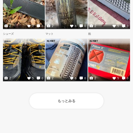
2
2
2
7
0
6
0
5
0
シューズ
マット
枕
asics
KLYMIT
KLYMIT
2
2
2
5
0
6
0
5
0
もっとみる