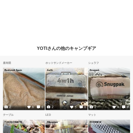
YOTIさんの他のキャンプギア
座布団
ホットサンドメーカー
シュラフ
Bushcraft Spain
4w1h
Snugpak
2
2
2
6
0
5
0
4
0
テーブル
LED
マット
TOKYO CRAFTS
38explore
EVERNEW