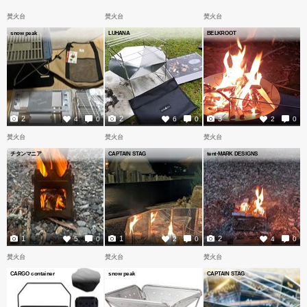
焚火台
焚火台
焚火台
snow peak
LUHANA
BELKROOT
2
2
3
4
0
6
0
2
0
焚火台
焚火台
焚火台
チタンマニア
CAPTAIN STAG
tent-MARK DESIGNS
1
1
2
5
0
2
0
4
0
焚火台
焚火台
焚火台
CARGO container
snow peak
CAPTAIN STAG