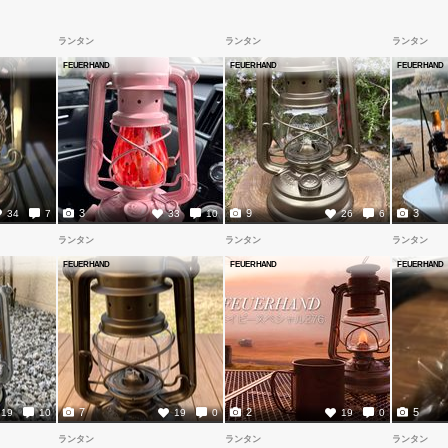
ランタン
ランタン
ランタン
FEUERHAND
FEUERHAND
FEUERHAND
3
9
3
34
7
33
10
26
6
ランタン
ランタン
ランタン
FEUERHAND
FEUERHAND
FEUERHAND
7
2
5
19
10
19
0
19
0
ランタン
ランタン
ランタン