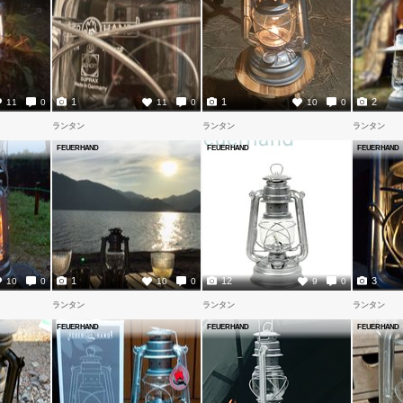
1
1
2
11
0
11
0
10
0
ランタン
ランタン
ランタン
FEUERHAND
FEUERHAND
FEUERHAND
1
12
3
10
0
10
0
9
0
ランタン
ランタン
ランタン
FEUERHAND
FEUERHAND
FEUERHAND