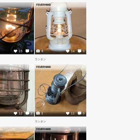
FEUERHAND
4
15
0
14
0
ランタン
FEUERHAND
1
12
2
11
0
ランタン
FEUERHAND