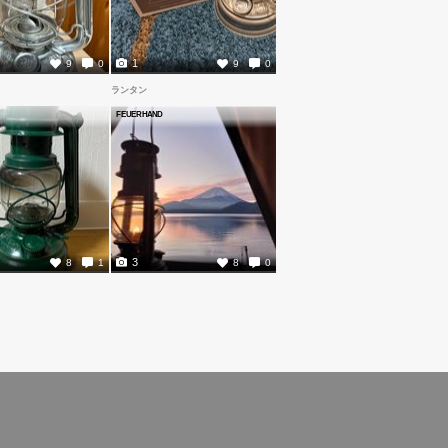
1
9
0
9
0
ランタン
FEUERHAND
3
8
1
8
0