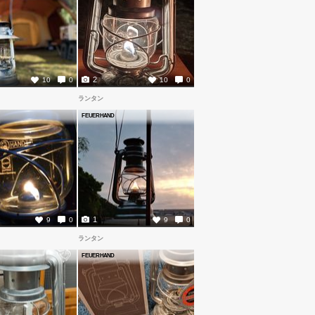
2
10
0
10
0
ランタン
FEUERHAND
1
9
0
9
0
ランタン
FEUERHAND