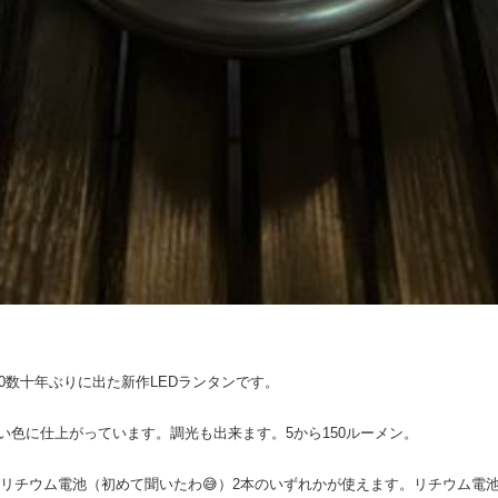
0数十年ぶりに出た新作LEDランタンです。
色に仕上がっています。調光も出来ます。5から150ルーメン。
0リチウム電池（初めて聞いたわ😅）2本のいずれかが使えます。リチウム電池