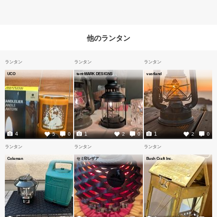
他のランタン
ランタン
ランタン
ランタン
UCO
tent-MARK DESIGNS
vastland
4
1
1
5
0
2
0
2
0
ランタン
ランタン
ランタン
Coleman
セミ印レザア
Bush Craft Inc.