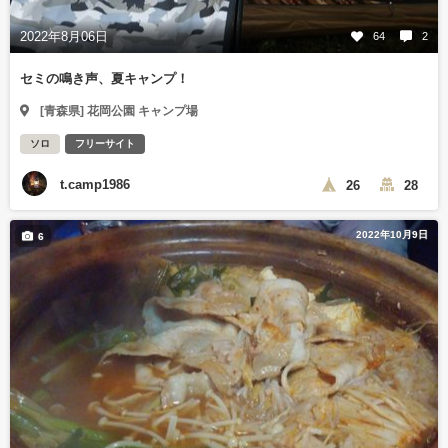
2022年8月06日
64
2
セミの鳴き声、夏キャンプ！
[青森県] 花岡公園 キャンプ場
ソロ
フリーサイト
t.camp1986
26
28
2022年10月9日
6