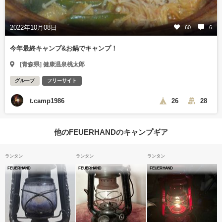
2022年10月08日
60
6
今年最終キャンプ&お鍋でキャンプ！
[青森県] 健康温泉桃太郎
グループ
フリーサイト
t.camp1986
26
28
他のFEUERHANDのキャンプギア
ランタン
ランタン
ランタン
FEUERHAND
FEUERHAND
FEUERHAND