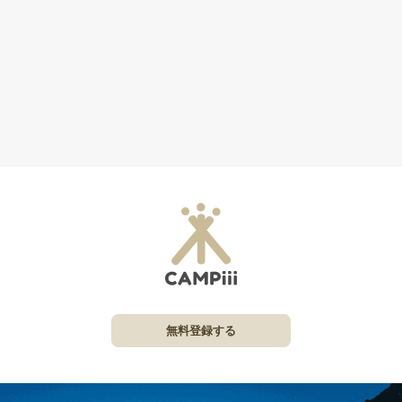
無料登録する