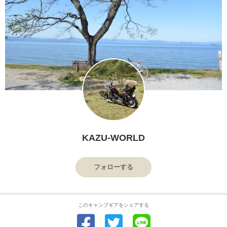
KAZU-WORLD
フォローする
このキャンプギアをシェアする