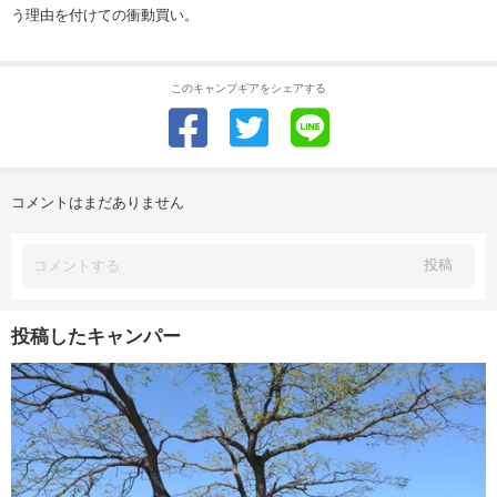
う理由を付けての衝動買い。
このキャンプギアをシェアする
コメントはまだありません
投稿
投稿したキャンパー