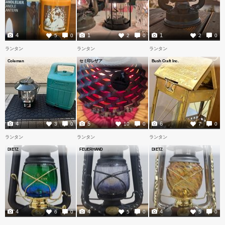
4
1
1
5
0
2
0
2
0
ランタン
ランタン
ランタン
Coleman
セミ印レザア
Bush Craft Inc.
4
5
6
3
0
10
0
7
0
ランタン
ランタン
ランタン
DIETZ
FEUERHAND
DIETZ
4
4
4
6
0
5
0
5
0