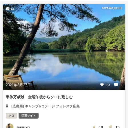
2021年8月28日
12
2021年8月27日
53
2
半休万歳🙌 金曜午後からソロに勤しむ
[広島県] キャンプ&コテージ フォレスタ広島
ソロ
区画サイト
yasuko
10
15