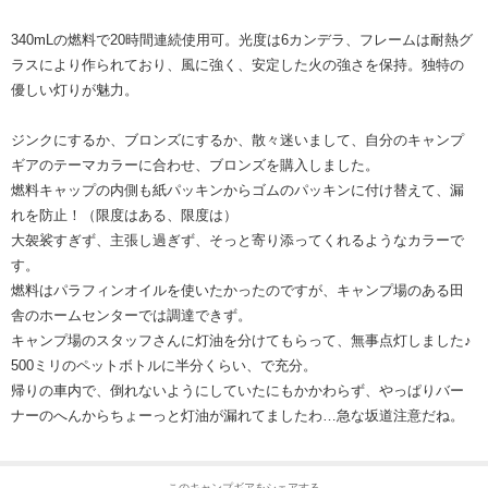
340mLの燃料で20時間連続使用可。光度は6カンデラ、フレームは耐熱グ
ラスにより作られており、風に強く、安定した火の強さを保持。独特の
優しい灯りが魅力。
ジンクにするか、ブロンズにするか、散々迷いまして、自分のキャンプ
ギアのテーマカラーに合わせ、ブロンズを購入しました。
燃料キャップの内側も紙パッキンからゴムのパッキンに付け替えて、漏
れを防止！（限度はある、限度は）
大袈裟すぎず、主張し過ぎず、そっと寄り添ってくれるようなカラーで
す。
燃料はパラフィンオイルを使いたかったのですが、キャンプ場のある田
舎のホームセンターでは調達できず。
キャンプ場のスタッフさんに灯油を分けてもらって、無事点灯しました♪
500ミリのペットボトルに半分くらい、で充分。
帰りの車内で、倒れないようにしていたにもかかわらず、やっぱりバー
ナーのへんからちょーっと灯油が漏れてましたわ…急な坂道注意だね。
このキャンプギアをシェアする