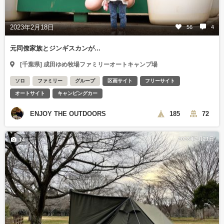
2023年2月18日
56
4
元同僚家族とジンギスカンが...
[千葉県] 成田ゆめ牧場ファミリーオートキャンプ場
ソロ
ファミリー
グループ
区画サイト
フリーサイト
オートサイト
キャンピングカー
ENJOY THE OUTDOORS
185
72
2023年2月21日
14