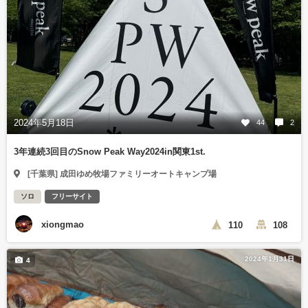
2024年5月18日
44
2
3年連続3回目のSnow Peak Way2024in関東1st.
[千葉県] 成田ゆめ牧場ファミリーオートキャンプ場
ソロ
フリーサイト
xiongmao
110
108
2024年1月31日
4