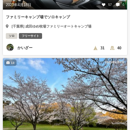
2023年4月18日
57
0
ファミリーキャンプ場でソロキャンプ
[千葉県] 成田ゆめ牧場ファミリーオートキャンプ場
ソロ
フリーサイト
かいざー
31
40
2023年4月1日
13