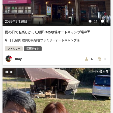
2025年3月29日
23
4
雨の日でも楽しかった成田ゆめ牧場オートキャンプ場🌸☔️
[千葉県] 成田ゆめ牧場ファミリーオートキャンプ場
ファミリー
区画サイト
may
4
0
2024年12月20日
12