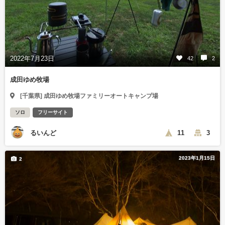
2022年7月23日
42
2
成田ゆめ牧場
[千葉県] 成田ゆめ牧場ファミリーオートキャンプ場
ソロ
フリーサイト
るいんど
11
3
2023年1月15日
2