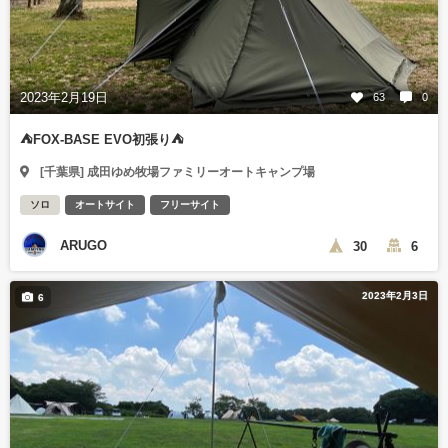
2023年2月19日
63
0
⛺️FOX-BASE EVO初張り⛺️
[千葉県] 成田ゆめ牧場ファミリーオートキャンプ場
ソロ
オートサイト
フリーサイト
ARUGO
30
6
2023年2月3日
6