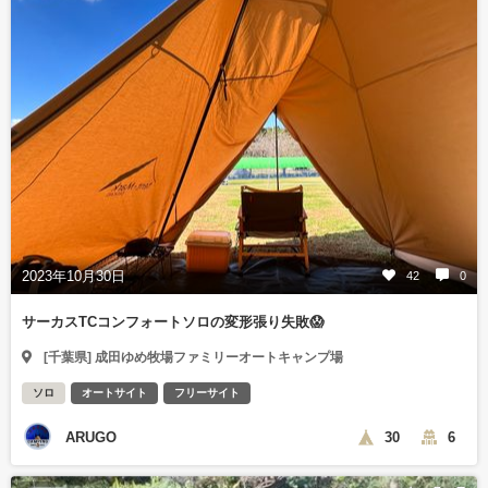
2023年10月30日
42
0
サーカスTCコンフォートソロの変形張り失敗😱
[千葉県] 成田ゆめ牧場ファミリーオートキャンプ場
ソロ
オートサイト
フリーサイト
ARUGO
30
6