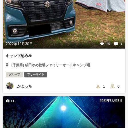
2022年12月30日
40
1
キャンプ納め⛺️
[千葉県] 成田ゆめ牧場ファミリーオートキャンプ場
グループ
フリーサイト
かまっち
1
0
2022年11月23日
11