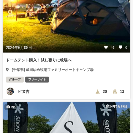
2024年6月08日
46
0
ドームテント購入！試し張りに牧場へ
[千葉県] 成田ゆめ牧場ファミリーオートキャンプ場
グループ
フリーサイト
ビヌ吉
20
13
2024年5月19日
22