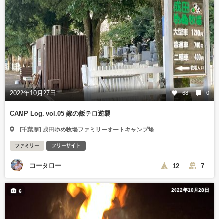
2022年10月27日
68
0
CAMP Log. vol.05 嫁の飯テロ逆襲
[千葉県] 成田ゆめ牧場ファミリーオートキャンプ場
ファミリー
フリーサイト
コータロー
12
7
2022年10月28日
6