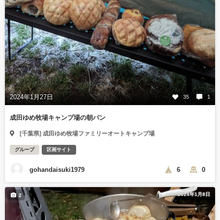
2024年1月27日
35
1
成田ゆめ牧場キャンプ場の朝パン
[千葉県] 成田ゆめ牧場ファミリーオートキャンプ場
グループ
区画サイト
gohandaisuki1979
6
0
2024年1月8日
2