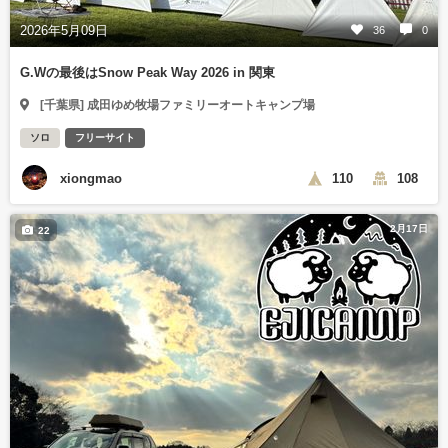
2026年5月09日
36
0
G.Wの最後はSnow Peak Way 2026 in 関東
[千葉県] 成田ゆめ牧場ファミリーオートキャンプ場
ソロ
フリーサイト
xiongmao
110
108
2月17日
22