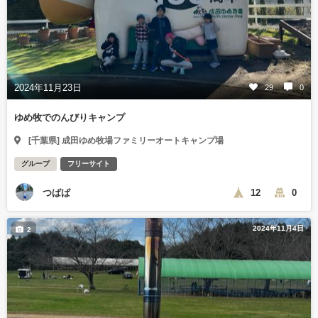
2024年11月23日
29
0
ゆめ牧でのんびりキャンプ
[千葉県] 成田ゆめ牧場ファミリーオートキャンプ場
グループ
フリーサイト
つばぱ
12
0
2024年11月4日
2