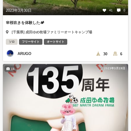
2023年3月30日
41
0
🌸桜吹きを体験した🏕
[千葉県] 成田ゆめ牧場ファミリーオートキャンプ場
ソロ
フリーサイト
オートサイト
ARUGO
30
6
2023年3月19日
11