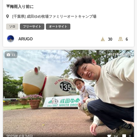
☔️梅雨入り前に
[千葉県] 成田ゆめ牧場ファミリーオートキャンプ場
ソロ
フリーサイト
オートサイト
ARUGO
30
6
2023年4月28日
11
2023年4月24日
64
0