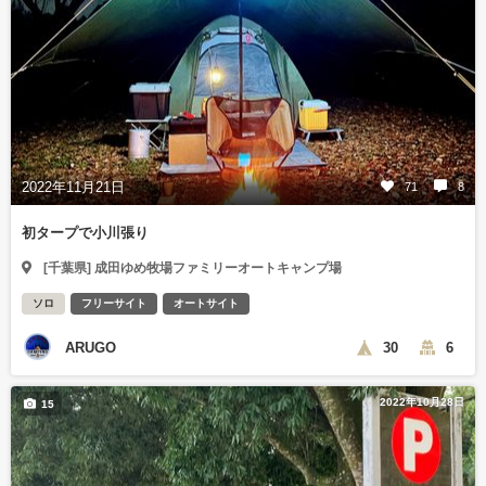
2022年11月21日
71
8
初タープで小川張り
[千葉県] 成田ゆめ牧場ファミリーオートキャンプ場
ソロ
フリーサイト
オートサイト
ARUGO
30
6
2022年10月28日
15