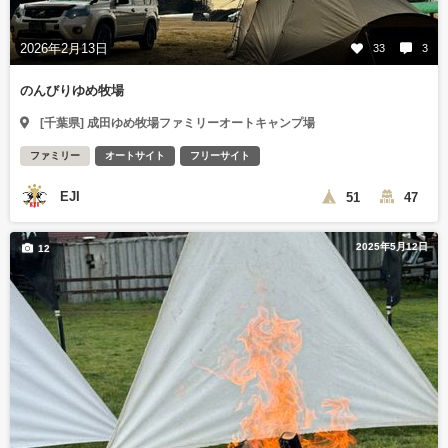
2026年2月13日
33
3
のんびりゆめ牧場
[千葉県] 成田ゆめ牧場ファミリーオートキャンプ場
ファミリー
オートサイト
フリーサイト
EJI
51
47
2025年5月12日
12