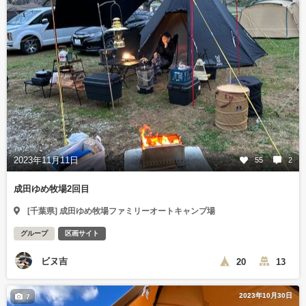
2023年11月11日
55
2
成田ゆめ牧場2回目
[千葉県] 成田ゆめ牧場ファミリーオートキャンプ場
グループ
区画サイト
ビヌ吉
20
13
2023年10月30日
7