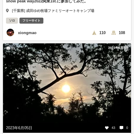
snow peak way2022関東1st.に参加してみた。
[千葉県] 成田ゆめ牧場ファミリーオートキャンプ場
ソロ
フリーサイト
xiongmao
110
108
2023年6月7日
11
2023年6月05日
43
0