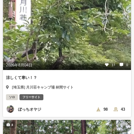
2026年8月04日
17
0
涼しくて寒い！？
[埼玉県] 月川荘キャンプ場 林間サイト
ソロ
フリーサイト
ぼっちオヤジ
98
43
2日前
3