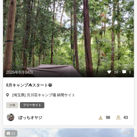
2026年8月04日
24
0
8月キャンプ⛺️スタート😁
[埼玉県] 月川荘キャンプ場 林間サイト
ソロ
フリーサイト
ぼっちオヤジ
98
43
2日前
21