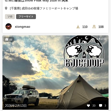
G.Wの最後はSnow Peak Way 2026 in 関東
[千葉県] 成田ゆめ牧場ファミリーオートキャンプ場
ソロ
フリーサイト
xiongmao
110
108
2月17日
22
2026年2月13日
33
3