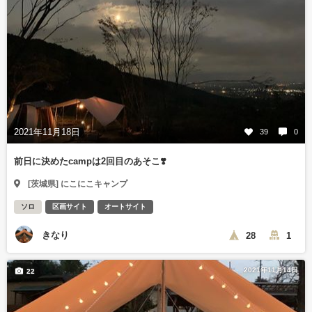
2021年11月18日
39
0
前日に決めたcampは2回目のあそこ❣️
[茨城県] にこにこキャンプ
ソロ
区画サイト
オートサイト
きなり
28
1
2021年11月14日
22