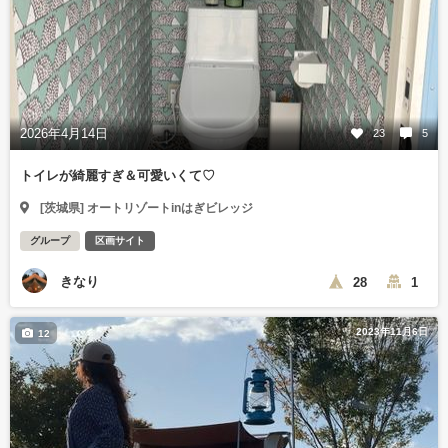
2026年4月14日
23
5
トイレが綺麗すぎ＆可愛いくて♡
[茨城県] オートリゾートinはぎビレッジ
グループ
区画サイト
きなり
28
1
2023年11月6日
12