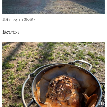
霜柱もできてて寒い朝♪
朝のパン♪