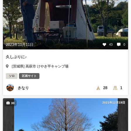
2023年10月11日
43
0
久しぶりに♪
[茨城県] 高萩市 けやき平キャンプ場
ソロ
区画サイト
きなり
28
1
2021年12月19日
30