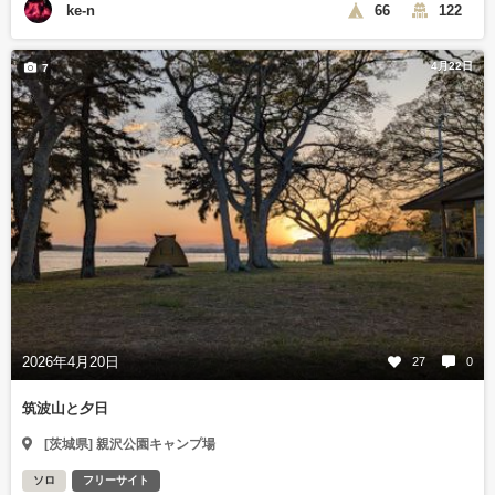
ke-n
66
122
4月22日
7
2026年4月20日
27
0
筑波山と夕日
[茨城県] 親沢公園キャンプ場
ソロ
フリーサイト