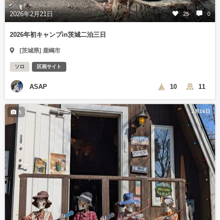
2026年2月21日
25
0
2026年初キャンプin茨城二泊三日
[茨城県] 鹿嶋市
ソロ
区画サイト
ASAP
10
11
2月16日
5