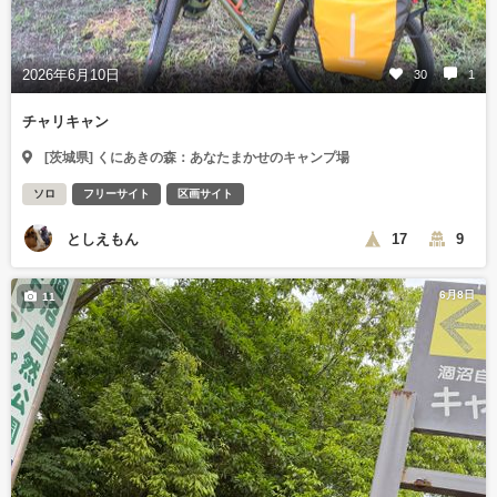
2026年6月10日
30
1
チャリキャン
[茨城県] くにあきの森：あなたまかせのキャンプ場
ソロ
フリーサイト
区画サイト
としえもん
17
9
6月8日
11