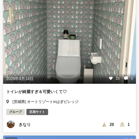
2026年4月14日
23
5
トイレが綺麗すぎ＆可愛いくて♡
[茨城県] オートリゾートinはぎビレッジ
グループ
区画サイト
きなり
28
1