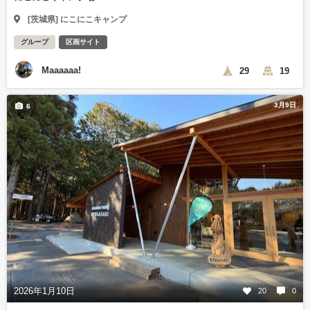
[茨城県] にこにこキャンプ
グループ
区画サイト
Maaaaaa!
29
19
3月9日
6
2026年1月10日
20
0