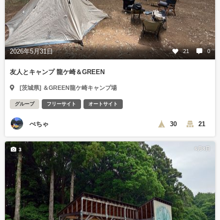
2026年5月31日
21
0
友人とキャンプ 龍ケ崎＆GREEN
[茨城県] ＆GREEN龍ケ崎キャンプ場
グループ
フリーサイト
オートサイト
ぺちゃ
30
21
6月8日
3