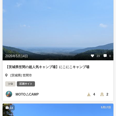
2026年5月14日
23
0
【茨城県笠間の超人気キャンプ場】にこにこキャンプ場
[茨城県] 笠間市
ソロ
区画サイト
MOTO△CAMP
4
2
5月17日
14