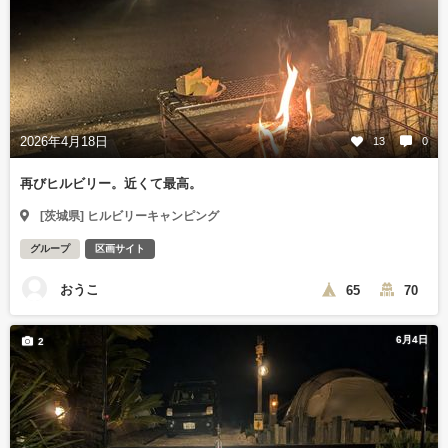
2026年4月18日
13
0
再びヒルビリー。近くて最高。
[茨城県] ヒルビリーキャンピング
グループ
区画サイト
おうこ
65
70
6月4日
2