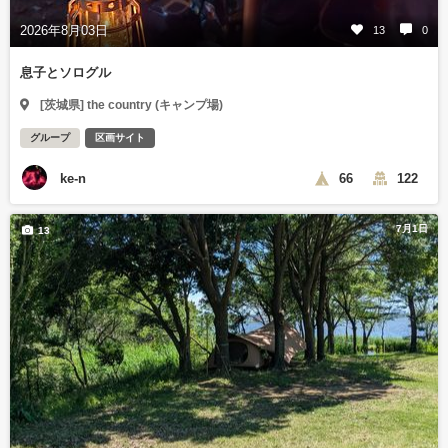
2026年8月03日
13
0
息子とソログル
[茨城県] the country (キャンプ場)
グループ
区画サイト
ke-n
66
122
7月1日
13