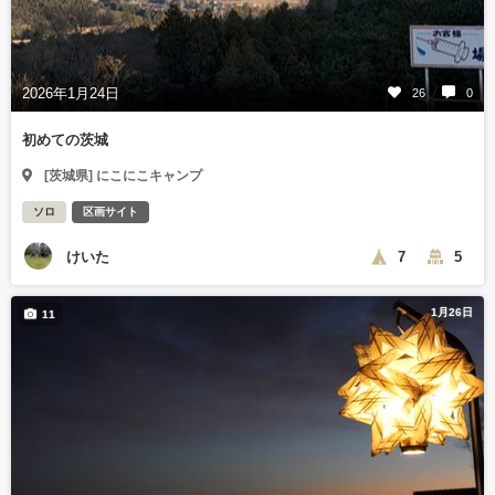
2026年1月24日
26
0
初めての茨城
[茨城県] にこにこキャンプ
ソロ
区画サイト
けいた
7
5
1月26日
11