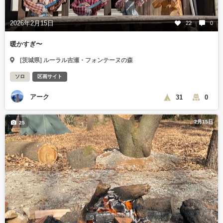
2026年2月15日
22
0
暖かすぎ〜
[茨城県] ルーラル吉瀬・フォンテーヌの森
ソロ
区画サイト
アーク
31
0
2月15日
25