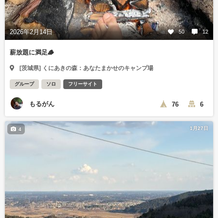
2026年2月14日
50
12
薪放題に満足🪵
[茨城県] くにあきの森：あなたまかせのキャンプ場
グループ
ソロ
フリーサイト
もるがん
76
6
1月27日
4