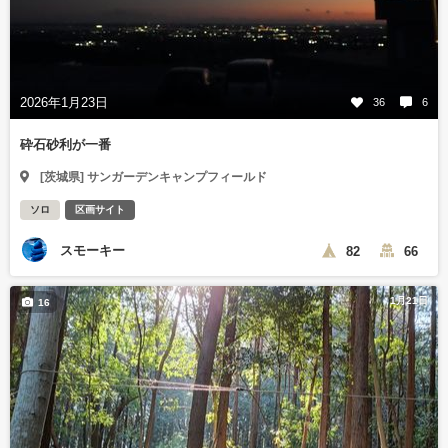
2026年1月23日
36
6
砕石砂利が一番
[茨城県] サンガーデンキャンプフィールド
ソロ
区画サイト
スモーキー
82
66
1月21日
16