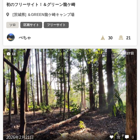
初のフリーサイト！＆グリーン龍ケ崎
[茨城県] ＆GREEN龍ケ崎キャンプ場
ソロ
区画サイト
フリーサイト
ぺちゃ
30
21
2月27日
10
2026年2月21日
32
0