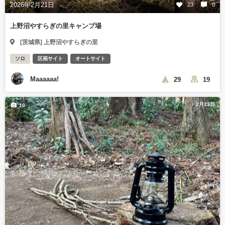
2026年2月21日
23
0
上野沼やすらぎの里キャンプ場
[茨城県] 上野沼やすらぎの里
ソロ
区画サイト
オートサイト
Maaaaaa!
29
19
2月23日
10