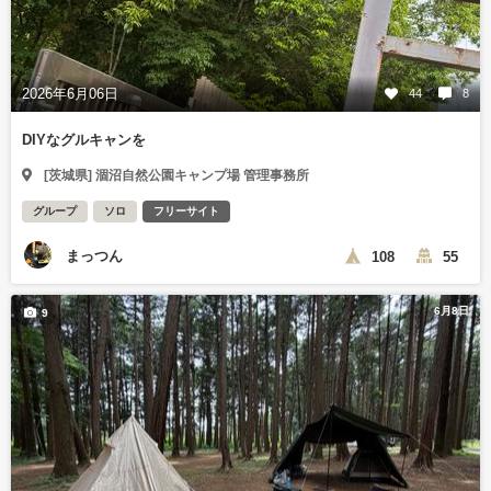
2026年6月06日
44
8
DIYなグルキャンを
[茨城県] 涸沼自然公園キャンプ場 管理事務所
グループ
ソロ
フリーサイト
まっつん
108
55
6月8日
9