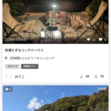
2026年4月04日
12
0
快適すぎるコンテナハウス
[茨城県] ヒルビリーキャンピング
グループ
区画サイト
おうこ
65
70
6月4日
2