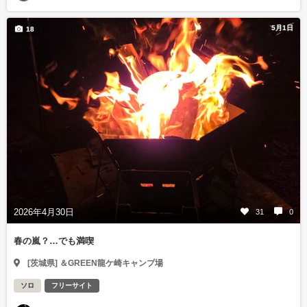
5月1日
18
2026年4月30日
31
0
春の嵐？…でも満喫
[茨城県] ＆GREEN龍ケ崎キャンプ場
ソロ
フリーサイト