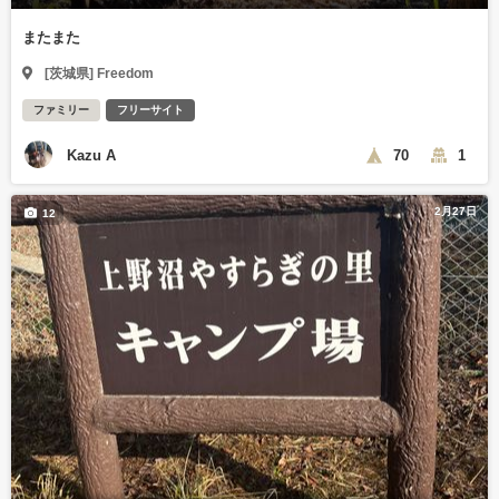
またまた
[茨城県] Freedom
ファミリー
フリーサイト
Kazu A
70
1
2月27日
12