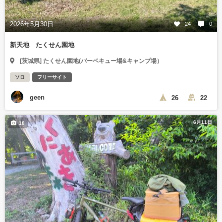
2026年5月30日
24
0
新天地 たくせん園地
[茨城県] たくせん園地(バーベキュー場&キャンプ場）
ソロ
フリーサイト
geen
26
22
6月11日
18