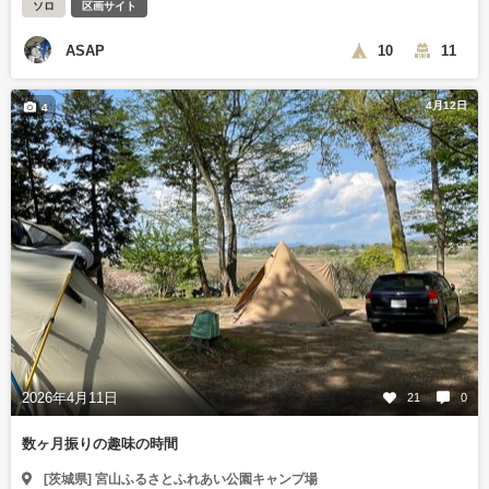
ソロ
区画サイト
ASAP
10
11
4月12日
4
2026年4月11日
21
0
数ヶ月振りの趣味の時間
[茨城県] 宮山ふるさとふれあい公園キャンプ場