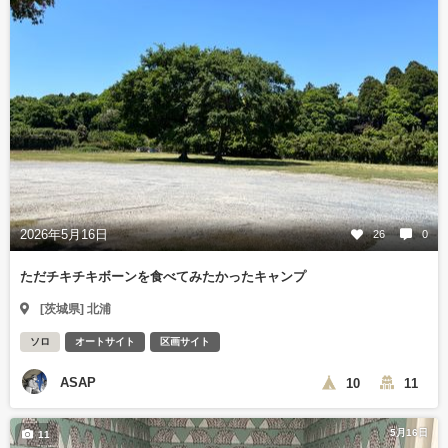
2026年5月16日
26
0
ただチキチキボーンを食べてみたかったキャンプ
[茨城県] 北浦
ソロ
オートサイト
区画サイト
ASAP
10
11
5月16日
11