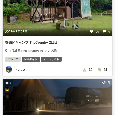
2026年5月23日
20
0
突発的キャンプ TheCountry 2回目
[茨城県] the country (キャンプ場)
グループ
区画サイト
オートサイト
ぺちゃ
30
21
6月4日
2