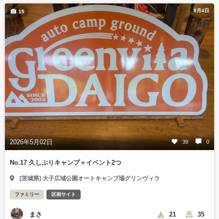
5月4日
15
2026年5月02日
39
0
No.17 久しぶりキャンプ＋イベント2つ
[茨城県] 大子広域公園オートキャンプ場グリンヴィラ
ファミリー
区画サイト
まさ
21
35