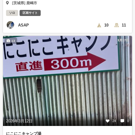
[茨城県] 鹿嶋市
ソロ
区画サイト
ASAP
10
11
3月17日
13
2026年3月12日
24
0
にこにこキャンプ場