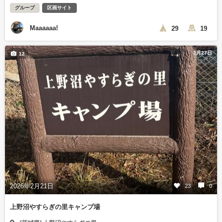
グループ
区画サイト
Maaaaaa!
29
19
2月27日
12
2026年2月21日
23
0
上野沼やすらぎの里キャンプ場