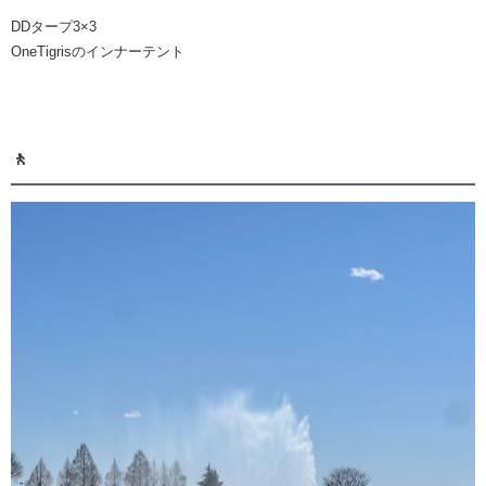
DDタープ3×3
OneTigrisのインナーテント
🚶