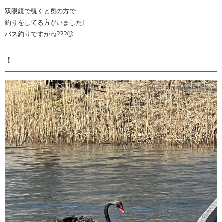
双眼鏡で覗くと奥の方で
釣りをしてる方がいました!
バス釣りですかね???🙄
！