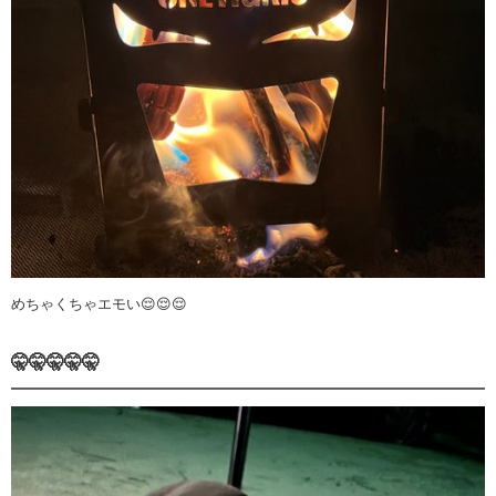
めちゃくちゃエモい😌😌😌
🤫🤫🤫🤫🤫