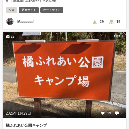
[茨城県] 上野沼やすらぎの里
ソロ
区画サイト
オートサイト
Maaaaaa!
29
19
2月4日
19
2026年1月29日
29
0
橘ふれあい公園キャンプ