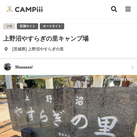
ソロ
区画サイト
オートサイト
上野沼やすらぎの里キャンプ場
[茨城県] 上野沼やすらぎの里
Maaaaaa!
2025年3月4日