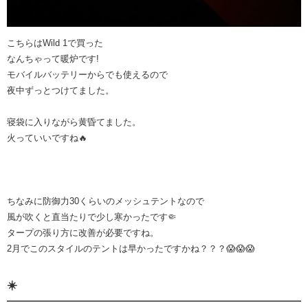
こちらはWild 1で買った
なんちゃって暖炉です!
モバイルバッテリーからでも使えるので
夜中ずっとつけてました。
寝袋に入りながら黄昏てました。
火っていいですね🔥
ちなみに防御力30くらいのメッシュテントなので
風が吹くと直当たりで少し寒かったです🤏
タープの張り方に改善が必要ですね。
2月でこのスタイルのテントは早かったですかね？？？😱😱😱
☀️