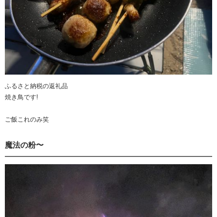
ふるさと納税の返礼品
焼き鳥です!
ご飯これのみ笑
魔法の粉〜