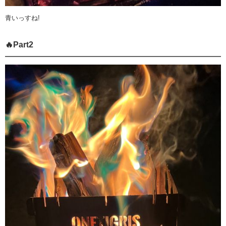
青いっすね!
🔥Part2